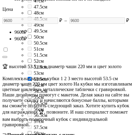
47см
47.5см
Цена
48см
48.5см
₽
–
₽
49см
49.5см
9600
₽
50см
9600
₽
50.5см
51см
51.5см
52см
🏆 высотой 53.5 см и диаметр чаши 220 мм и цвет золото
52.5см
53см
Комплект наградные кубки 1 2 3 место высотой 53.5 см
53.5см
диаметр чаши 220 мм цвет золото На кубки мы изготавливаем
54см
цветные наклейки, металлические таблички с гравировкой.
54.5см
Наши дизайнеры помогут с макетом. Делая заказ на сайте вы
55см
получаете скидку и начисляются бонусные баллы, которыми
55.5см
вы сможете оплатить следующий заказ. Хотите купить кубок
56см
для награждения 🏆, позвоните. И наш специалист поможет
56.5см
вам выбрать подарочный кубок с индивидуальной
57см
гравировкой.
57.5см
58см
🤝
Почему стоит работать с нами
: