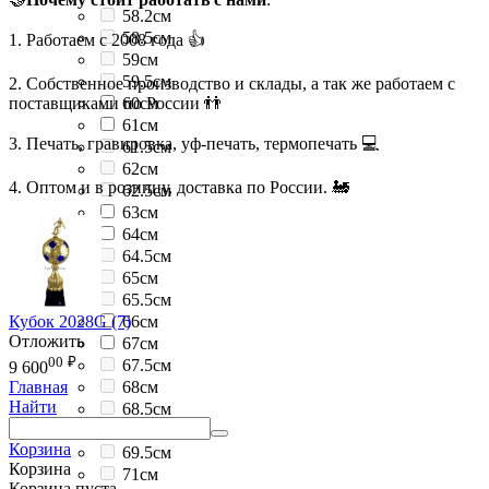
58.2см
58.5см
1. Работаем с 2008 года 👍
59см
59.5см
2. Собственное производство и склады, а так же работаем с
поставщиками по России 👬
60см
61см
3. Печать, гравировка, уф-печать, термопечать 💻
61.5см
62см
4. Оптом и в розницу, доставка по России. 🚂
62.5см
63см
64см
64.5см
65см
65.5см
Кубок 2028G (7)
66см
Отложить
67см
00
₽
67.5см
9 600
68см
Главная
Найти
68.5см
69см
Корзина
69.5см
Корзина
71см
Корзина пуста