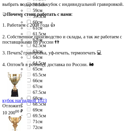
выбрать подарочный кубок с индивидуальной гравировкой.
58.5см
59см
🤝
Почему стоит работать с нами
:
59.5см
60см
1. Работаем с 2008 года 👍
61см
61.5см
2. Собственное производство и склады, а так же работаем с
62см
поставщиками по России 👬
62.5см
63см
3. Печать, гравировка, уф-печать, термопечать 💻
64см
64.5см
4. Оптом и в розницу, доставка по России. 🚂
65см
65.5см
66см
67см
67.5см
68см
кубок наградной 1023
68.5см
Отложить
69см
00
₽
10 200
69.5см
71см
72см