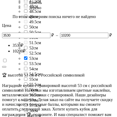
47.5см
камень
48см
дерево
48.5см
По этим критериям поиска ничего не найдено
49см
49.5см
Цена
50см
50.5см
₽
–
₽
51см
51.5см
3530
₽
52см
10200
₽
52.5см
53см
53.5см
54см
54.5см
🏆 высотой 53 см и с Российской символикой
55см
55.5см
Наградные кубки с гравировкой высотой 53 см с российской
56см
символикой На кубки мы изготавливаем цветные наклейки,
металлические таблички с гравировкой. Наши дизайнеры
56.5см
помогут с макетом. Делая заказ на сайте вы получаете скидку
57см
и начисляются бонусные баллы, которыми вы сможете
57.5см
оплатить следующий заказ. Хотите купить кубок для
58см
награждения 🏆, позвоните. И наш специалист поможет вам
58.2см