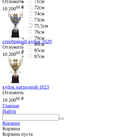
Отложить
71см
00
₽
72см
10 200
74см
73см
75.5см
76см
79см
серебряный кубок 1020
80см
Отложить
85см
00
₽
10 200
87см
кубок наградной 1023
Отложить
00
₽
10 200
Главная
Найти
Корзина
Корзина
Корзина пуста