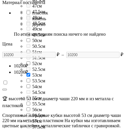
46.5см
Материал постамента
47см
47.5см
пластик
48см
камень
48.5см
дерево
49см
По этим критериям поиска ничего не найдено
49.5см
50см
Цена
50.5см
51см
₽
–
₽
51.5см
52см
10200
₽
52.5см
10200
₽
53см
53.5см
54см
54.5см
55см
🏆 высотой 53 см и диаметр чаши 220 мм и из металла с
55.5см
пластиком
56см
Спортивные наградные кубки высотой 53 см диаметр чаши
56.5см
220 мм из металла с пластиком На кубки мы изготавливаем
57см
цветные наклейки, металлические таблички с гравировкой.
57.5см