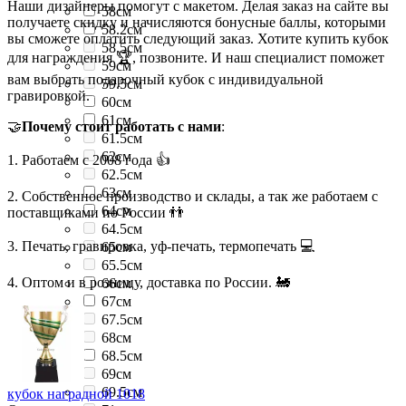
Наши дизайнеры помогут с макетом. Делая заказ на сайте вы
58см
получаете скидку и начисляются бонусные баллы, которыми
58.2см
вы сможете оплатить следующий заказ. Хотите купить кубок
58.5см
для награждения 🏆, позвоните. И наш специалист поможет
59см
вам выбрать подарочный кубок с индивидуальной
59.5см
гравировкой.
60см
61см
🤝
Почему стоит работать с нами
:
61.5см
62см
1. Работаем с 2008 года 👍
62.5см
63см
2. Собственное производство и склады, а так же работаем с
64см
поставщиками по России 👬
64.5см
3. Печать, гравировка, уф-печать, термопечать 💻
65см
65.5см
4. Оптом и в розницу, доставка по России. 🚂
66см
67см
67.5см
68см
68.5см
69см
69.5см
кубок наградной 1018