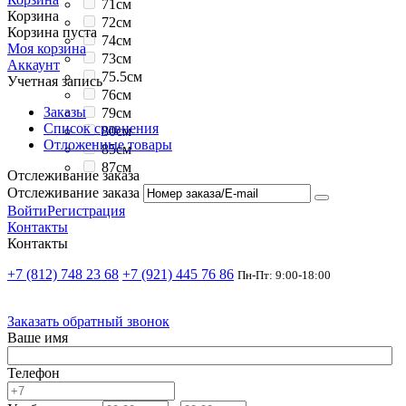
71см
Корзина
72см
Корзина пуста
74см
Моя корзина
73см
Аккаунт
75.5см
Учетная запись
76см
Заказы
79см
Список сравнения
80см
Отложенные товары
85см
87см
Отслеживание заказа
Отслеживание заказа
Войти
Регистрация
Контакты
Контакты
+7 (812) 748 23 68
+7 (921) 445 76 86
Пн-Пт: 9:00-18:00
Заказать обратный звонок
Ваше имя
Телефон