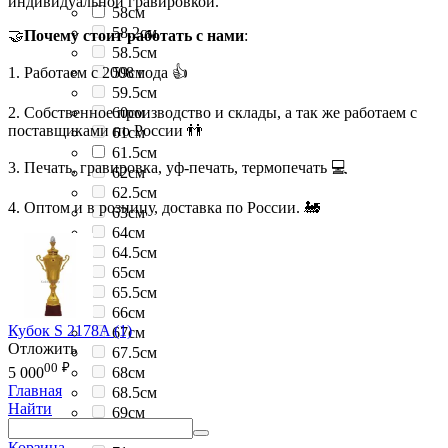
индивидуальной гравировкой.
58см
58.2см
🤝
Почему стоит работать с нами
:
58.5см
1. Работаем с 2008 года 👍
59см
59.5см
2. Собственное производство и склады, а так же работаем с
60см
поставщиками по России 👬
61см
61.5см
3. Печать, гравировка, уф-печать, термопечать 💻
62см
62.5см
4. Оптом и в розницу, доставка по России. 🚂
63см
64см
64.5см
65см
65.5см
66см
Кубок S 2178A (1)
67см
Отложить
67.5см
00
₽
68см
5 000
Главная
68.5см
Найти
69см
69.5см
Корзина