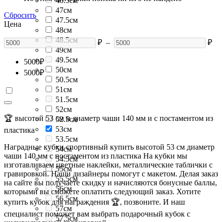
46.5см
47см
Сбросить
47.5см
Цена
48см
48.5см
₽
–
₽
49см
49.5см
5000
₽
50см
5000
₽
50.5см
51см
51.5см
52см
🏆 высотой 53 см и диаметр чаши 140 мм и с постаментом из
52.5см
53см
пластика
53.5см
Наградные кубки спортивный купить высотой 53 см диаметр
54см
чаши 140 мм с постаментом из пластика На кубки мы
54.5см
изготавливаем цветные наклейки, металлические таблички с
55см
гравировкой. Наши дизайнеры помогут с макетом. Делая заказ
55.5см
на сайте вы получаете скидку и начисляются бонусные баллы,
56см
которыми вы сможете оплатить следующий заказ. Хотите
56.5см
купить кубок для награждения 🏆, позвоните. И наш
57см
специалист поможет вам выбрать подарочный кубок с
57.5см