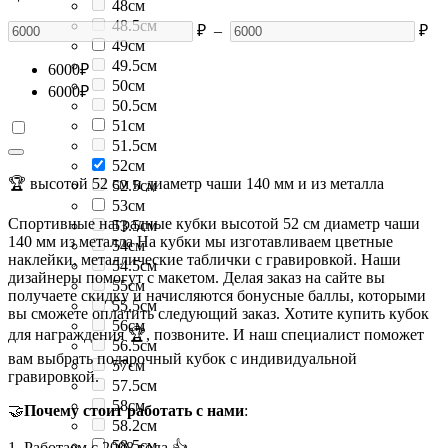
48см
48.5см
₽
–
₽
49см
49.5см
6000
₽
50см
6000
₽
50.5см
51см
51.5см
52см
🏆 высотой 52 см и диаметр чаши 140 мм и из металла
52.5см
53см
Спортивные наградные кубки высотой 52 см диаметр чаши
53.5см
140 мм из металла На кубки мы изготавливаем цветные
54см
наклейки, металлические таблички с гравировкой. Наши
54.5см
дизайнеры помогут с макетом. Делая заказ на сайте вы
55см
получаете скидку и начисляются бонусные баллы, которыми
55.5см
вы сможете оплатить следующий заказ. Хотите купить кубок
56см
для награждения 🏆, позвоните. И наш специалист поможет
56.5см
вам выбрать подарочный кубок с индивидуальной
57см
гравировкой.
57.5см
58см
🤝
Почему стоит работать с нами
:
58.2см
58.5см
1. Работаем с 2008 года 👍