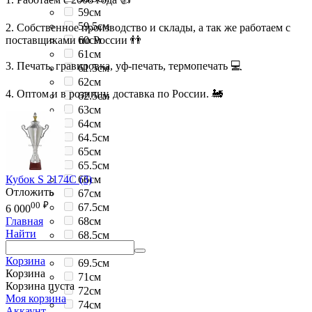
59см
59.5см
2. Собственное производство и склады, а так же работаем с
поставщиками по России 👬
60см
61см
3. Печать, гравировка, уф-печать, термопечать 💻
61.5см
62см
4. Оптом и в розницу, доставка по России. 🚂
62.5см
63см
64см
64.5см
65см
65.5см
Кубок S 2174C (3)
66см
Отложить
67см
00
₽
67.5см
6 000
68см
Главная
Найти
68.5см
69см
Корзина
69.5см
Корзина
71см
Корзина пуста
72см
Моя корзина
74см
Аккаунт