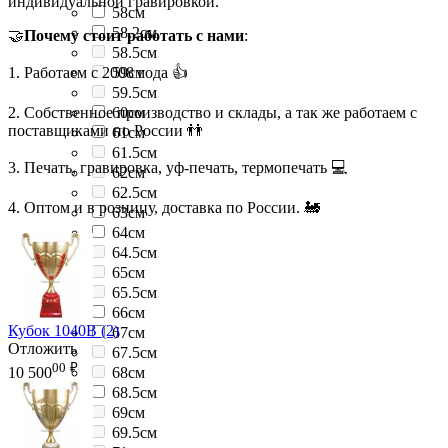
индивидуальной гравировкой.
58см
58.2см
🤝
Почему стоит работать с нами
:
58.5см
1. Работаем с 2008 года 👍
59см
59.5см
2. Собственное производство и склады, а так же работаем с
60см
поставщиками по России 👬
61см
61.5см
3. Печать, гравировка, уф-печать, термопечать 💻
62см
62.5см
4. Оптом и в розницу, доставка по России. 🚂
63см
64см
64.5см
65см
65.5см
66см
Кубок 1040B (2)
67см
Отложить
67.5см
00
₽
68см
10 500
68.5см
69см
69.5см