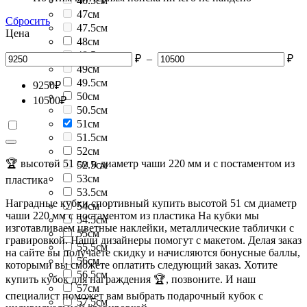
46.5см
47см
Сбросить
47.5см
Цена
48см
48.5см
₽
–
₽
49см
49.5см
9250
₽
50см
10500
₽
50.5см
51см
51.5см
52см
🏆 высотой 51 см и диаметр чаши 220 мм и с постаментом из
52.5см
53см
пластика
53.5см
Наградные кубки спортивный купить высотой 51 см диаметр
54см
чаши 220 мм с постаментом из пластика На кубки мы
54.5см
изготавливаем цветные наклейки, металлические таблички с
55см
гравировкой. Наши дизайнеры помогут с макетом. Делая заказ
55.5см
на сайте вы получаете скидку и начисляются бонусные баллы,
56см
которыми вы сможете оплатить следующий заказ. Хотите
56.5см
купить кубок для награждения 🏆, позвоните. И наш
57см
специалист поможет вам выбрать подарочный кубок с
57.5см