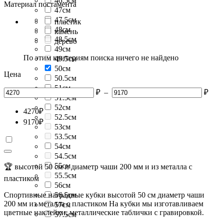
46.5см
Материал постамента
47см
47.5см
пластик
48см
камень
48.5см
дерево
49см
По этим критериям поиска ничего не найдено
49.5см
50см
Цена
50.5см
51см
₽
–
₽
51.5см
52см
4270
₽
52.5см
9170
₽
53см
53.5см
54см
54.5см
55см
🏆 высотой 50 см и диаметр чаши 200 мм и из металла с
55.5см
пластиком
56см
Спортивные наградные кубки высотой 50 см диаметр чаши
56.5см
200 мм из металла с пластиком На кубки мы изготавливаем
57см
цветные наклейки, металлические таблички с гравировкой.
57.5см