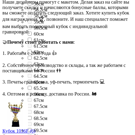
Наши дизайнеры помогут с макетом. Делая заказ на сайте вы
58см
получаете скидку и начисляются бонусные баллы, которыми
58.2см
вы сможете оплатить следующий заказ. Хотите купить кубок
58.5см
для награждения 🏆, позвоните. И наш специалист поможет
59см
вам выбрать подарочный кубок с индивидуальной
59.5см
гравировкой.
60см
61см
🤝
Почему стоит работать с нами
:
61.5см
62см
1. Работаем с 2008 года 👍
62.5см
63см
2. Собственное производство и склады, а так же работаем с
64см
поставщиками по России 👬
64.5см
3. Печать, гравировка, уф-печать, термопечать 💻
65см
65.5см
4. Оптом и в розницу, доставка по России. 🚂
66см
67см
67.5см
68см
68.5см
69см
69.5см
Кубок 1036F (6)