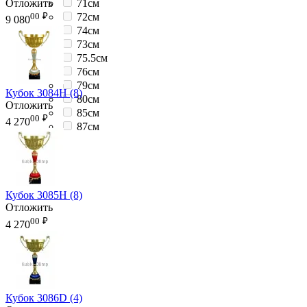
Отложить
71см
00
₽
72см
9 080
74см
73см
75.5см
76см
79см
Кубок 3084H (8)
80см
Отложить
85см
00
₽
4 270
87см
Кубок 3085H (8)
Отложить
00
₽
4 270
Кубок 3086D (4)