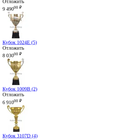
Отложить
00
₽
9 490
Кубок 1024E (5)
Отложить
00
₽
8 030
Кубок 1009B (2)
Отложить
00
₽
6 910
Кубок 3107D (4)