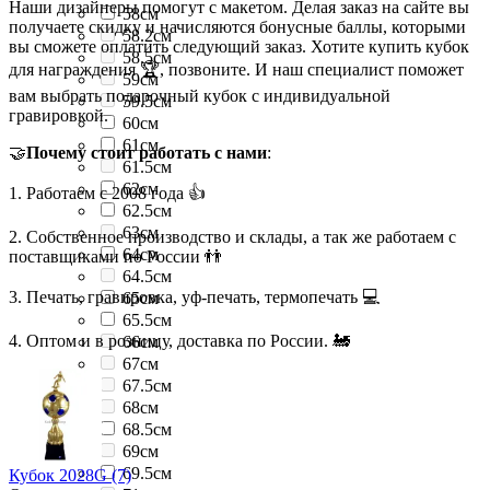
Наши дизайнеры помогут с макетом. Делая заказ на сайте вы
58см
получаете скидку и начисляются бонусные баллы, которыми
58.2см
вы сможете оплатить следующий заказ. Хотите купить кубок
58.5см
для награждения 🏆, позвоните. И наш специалист поможет
59см
вам выбрать подарочный кубок с индивидуальной
59.5см
гравировкой.
60см
61см
🤝
Почему стоит работать с нами
:
61.5см
62см
1. Работаем с 2008 года 👍
62.5см
63см
2. Собственное производство и склады, а так же работаем с
64см
поставщиками по России 👬
64.5см
3. Печать, гравировка, уф-печать, термопечать 💻
65см
65.5см
4. Оптом и в розницу, доставка по России. 🚂
66см
67см
67.5см
68см
68.5см
69см
69.5см
Кубок 2028G (7)