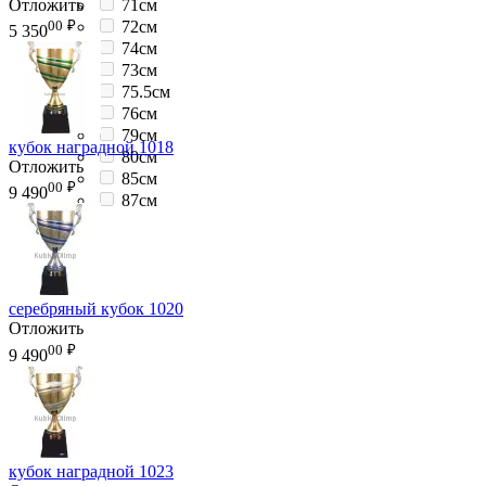
Отложить
71см
00
₽
72см
5 350
74см
73см
75.5см
76см
79см
кубок наградной 1018
80см
Отложить
85см
00
₽
9 490
87см
серебряный кубок 1020
Отложить
00
₽
9 490
кубок наградной 1023