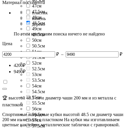
46.5см
Материал постамента
47см
47.5см
пластик
48см
камень
48.5см
дерево
49см
По этим критериям поиска ничего не найдено
49.5см
50см
Цена
50.5см
51см
₽
–
₽
51.5см
52см
4200
₽
52.5см
9490
₽
53см
53.5см
54см
54.5см
55см
🏆 высотой 48.5 см и диаметр чаши 200 мм и из металла с
55.5см
пластиком
56см
Спортивные наградные кубки высотой 48.5 см диаметр чаши
56.5см
200 мм из металла с пластиком На кубки мы изготавливаем
57см
цветные наклейки, металлические таблички с гравировкой.
57.5см