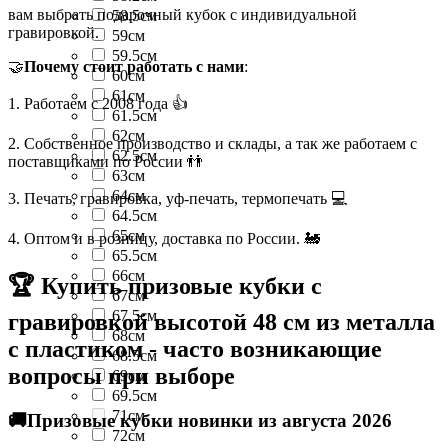
вам выбрать подарочный кубок с индивидуальной
58.5см
гравировкой.
59см
59.5см
🤝
Почему стоит работать с нами
:
60см
61см
1. Работаем с 2008 года 👍
61.5см
62см
2. Собственное производство и склады, а так же работаем с
62.5см
поставщиками по России 👬
63см
64см
3. Печать, гравировка, уф-печать, термопечать 💻
64.5см
65см
4. Оптом и в розницу, доставка по России. 🚂
65.5см
66см
🏆 Купить призовые кубки с
67см
67.5см
гравировкой высотой 48 см из металла
68см
с пластиком - часто возникающие
68.5см
вопросы при выборе
69см
69.5см
71см
🚚Призовые кубки новинки из августа 2026
72см