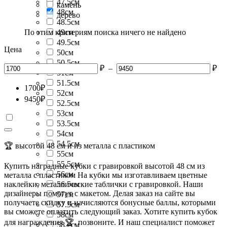
47.5см
камень
48см
дерево
48.5см
По этим критериям поиска ничего не найдено
49см
49.5см
Цена
50см
50.5см
₽
–
₽
51см
51.5см
1700
₽
52см
9450
₽
52.5см
53см
53.5см
54см
54.5см
🏆 высотой 48 см и из металла с пластиком
55см
55.5см
Купить наградные кубки с гравировкой высотой 48 см из
56см
металла с пластиком На кубки мы изготавливаем цветные
наклейки, металлические таблички с гравировкой. Наши
56.5см
дизайнеры помогут с макетом. Делая заказ на сайте вы
57см
получаете скидку и начисляются бонусные баллы, которыми
57.5см
вы сможете оплатить следующий заказ. Хотите купить кубок
58см
для награждения 🏆, позвоните. И наш специалист поможет
58.2см