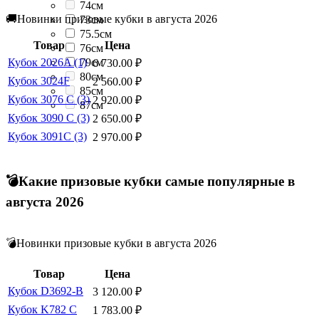
74см
🚚Новинки призовые кубки в августа 2026
73см
75.5см
Товар
Цена
76см
79см
Кубок 2026A (1)
6 730.00
₽
80см
Кубок 3024F
2 560.00
₽
85см
Кубок 3076 C (3)
2 920.00
₽
87см
Кубок 3090 C (3)
2 650.00
₽
Кубок 3091C (3)
2 970.00
₽
💣Какие призовые кубки самые популярные в
августа 2026
💣Новинки призовые кубки в августа 2026
Товар
Цена
Кубок D3692-B
3 120.00
₽
Кубок K782 C
1 783.00
₽