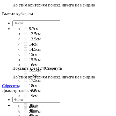
По этим критериям поиска ничего не найдено
Высота кубка, см
9.7см
12.5см
13.5см
14см
14.5см
15см
15.5см
16см
Показать все (124)
Свернуть
16.5см
17см
По этим критериям поиска ничего не найдено
17.5см
18см
Сбросить
Диаметр чаши, мм
18.5см
19см
19.5см
30мм
20см
40мм
20.5см
45мм