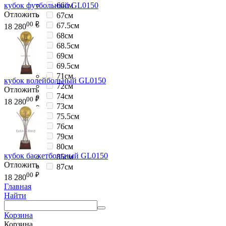
кубок футбольный GL0150
66см
Отложить
67см
00
₽
67.5см
18 280
68см
68.5см
69см
69.5см
71см
кубок волейбольный GL0150
72см
Отложить
74см
00
₽
18 280
73см
75.5см
76см
79см
80см
кубок баскетбольный GL0150
85см
Отложить
87см
00
₽
18 280
Главная
Найти
Корзина
Корзина