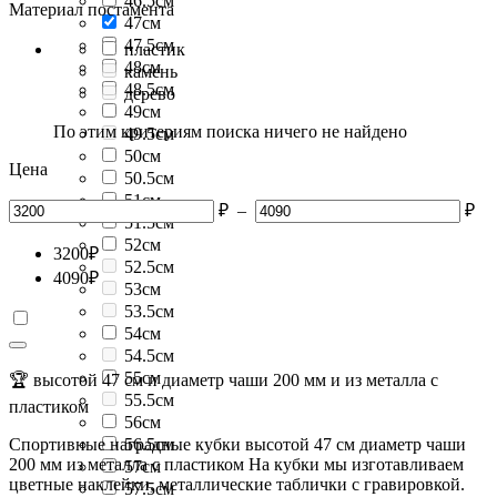
46.5см
Материал постамента
47см
47.5см
пластик
48см
камень
48.5см
дерево
49см
По этим критериям поиска ничего не найдено
49.5см
50см
Цена
50.5см
51см
₽
–
₽
51.5см
52см
3200
₽
52.5см
4090
₽
53см
53.5см
54см
54.5см
55см
🏆 высотой 47 см и диаметр чаши 200 мм и из металла с
55.5см
пластиком
56см
Спортивные наградные кубки высотой 47 см диаметр чаши
56.5см
200 мм из металла с пластиком На кубки мы изготавливаем
57см
цветные наклейки, металлические таблички с гравировкой.
57.5см