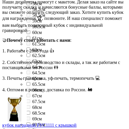
Наши дизайнеры помогут с макетом. Делая заказ на сайте вы
58см
получаете скидку и начисляются бонусные баллы, которыми
58.2см
вы сможете оплатить следующий заказ. Хотите купить кубок
58.5см
для награждения 🏆, позвоните. И наш специалист поможет
59см
вам выбрать подарочный кубок с индивидуальной
59.5см
гравировкой.
60см
61см
🤝
Почему стоит работать с нами
:
61.5см
62см
1. Работаем с 2008 года 👍
62.5см
63см
2. Собственное производство и склады, а так же работаем с
64см
поставщиками по России 👬
64.5см
3. Печать, гравировка, уф-печать, термопечать 💻
65см
65.5см
4. Оптом и в розницу, доставка по России. 🚂
66см
67см
67.5см
68см
68.5см
69см
69.5см
кубок наградной РУС1111 с крышкой