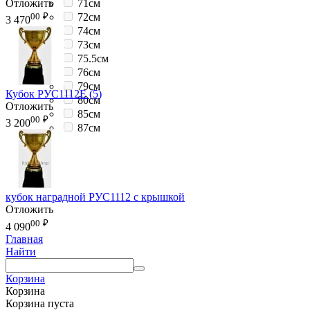
Отложить
71см
00
₽
72см
3 470
74см
73см
75.5см
76см
79см
Кубок РУС1112E (5)
80см
Отложить
85см
00
₽
3 200
87см
кубок наградной РУС1112 с крышкой
Отложить
00
₽
4 090
Главная
Найти
Корзина
Корзина
Корзина пуста