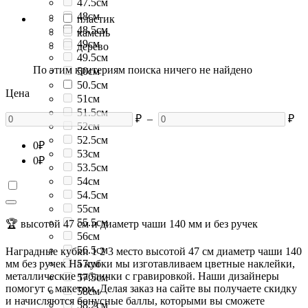
47.5см
48см
пластик
48.5см
камень
49см
дерево
49.5см
По этим критериям поиска ничего не найдено
50см
50.5см
Цена
51см
51.5см
₽
–
₽
52см
52.5см
0
₽
53см
0
₽
53.5см
54см
54.5см
55см
55.5см
🏆 высотой 47 см и диаметр чаши 140 мм и без ручек
56см
56.5см
Наградные кубки 1 2 3 место высотой 47 см диаметр чаши 140
мм без ручек На кубки мы изготавливаем цветные наклейки,
57см
металлические таблички с гравировкой. Наши дизайнеры
57.5см
помогут с макетом. Делая заказ на сайте вы получаете скидку
58см
и начисляются бонусные баллы, которыми вы сможете
58.2см