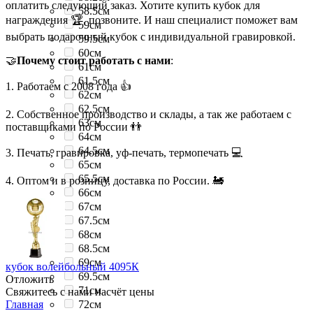
оплатить следующий заказ. Хотите купить кубок для
58.5см
награждения 🏆, позвоните. И наш специалист поможет вам
59см
выбрать подарочный кубок с индивидуальной гравировкой.
59.5см
60см
🤝
Почему стоит работать с нами
:
61см
61.5см
1. Работаем с 2008 года 👍
62см
62.5см
2. Собственное производство и склады, а так же работаем с
63см
поставщиками по России 👬
64см
64.5см
3. Печать, гравировка, уф-печать, термопечать 💻
65см
65.5см
4. Оптом и в розницу, доставка по России. 🚂
66см
67см
67.5см
68см
68.5см
69см
кубок волейбольный 4095К
69.5см
Отложить
71см
Свяжитесь с нами насчёт цены
Главная
72см