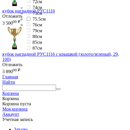
72см
74см
кубок наградной РУС1116
73см
Отложить
75.5см
00
₽
3 500
76см
79см
80см
85см
87см
кубок наградной РУС1116 с крышкой (золото/зеленый, 29,
100)
Отложить
00
₽
3 890
Главная
Найти
Корзина
Корзина
Корзина пуста
Моя корзина
Аккаунт
Учетная запись
Заказы