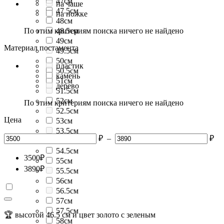
47см
на чаше
47.5см
на ножке
48см
По этим критериям поиска ничего не найдено
48.5см
49см
Материал постамента
49.5см
50см
пластик
50.5см
камень
51см
дерево
51.5см
52см
По этим критериям поиска ничего не найдено
52.5см
Цена
53см
53.5см
₽
–
₽
54см
54.5см
3500
₽
55см
3890
₽
55.5см
56см
56.5см
57см
57.5см
🏆 высотой 46.5 см и цвет золото с зеленым
58см