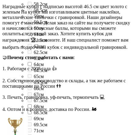
58.2см
Наградные кубки с надписью высотой 46.5 см цвет золото с
58.5см
зеленым На кубки мы изготавливаем цветные наклейки,
59см
металлические таблички с гравировкой. Наши дизайнеры
59.5см
помогут с макетом. Делая заказ на сайте вы получаете скидку
и начисляются бонусные баллы, которыми вы сможете
60см
оплатить следующий заказ. Хотите купить кубок для
61см
награждения 🏆, позвоните. И наш специалист поможет вам
61.5см
62см
выбрать подарочный кубок с индивидуальной гравировкой.
62.5см
🤝
Почему стоит работать с нами
:
63см
64см
1. Работаем с 2008 года 👍
64.5см
65см
2. Собственное производство и склады, а так же работаем с
65.5см
поставщиками по России 👬
66см
67см
3. Печать, гравировка, уф-печать, термопечать 💻
67.5см
68см
4. Оптом и в розницу, доставка по России. 🚂
68.5см
69см
69.5см
71см