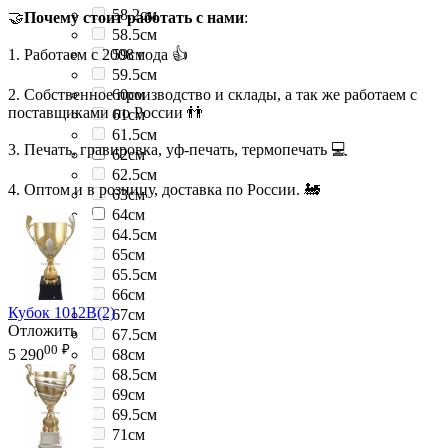
58.2см
🤝
Почему стоит работать с нами
:
58.5см
1. Работаем с 2008 года 👍
59см
59.5см
2. Собственное производство и склады, а так же работаем с
60см
поставщиками по России 👬
61см
61.5см
3. Печать, гравировка, уф-печать, термопечать 💻
62см
62.5см
4. Оптом и в розницу, доставка по России. 🚂
63см
64см
64.5см
65см
65.5см
66см
Кубок 1012B(2)
67см
Отложить
67.5см
00
₽
68см
5 290
68.5см
69см
69.5см
71см