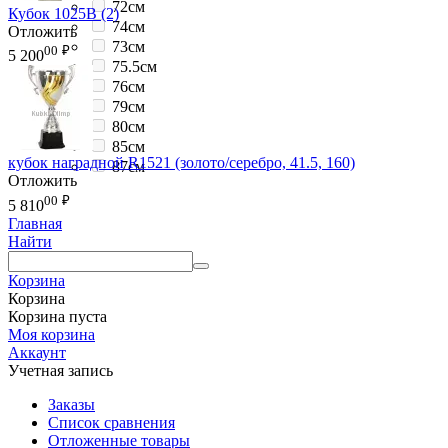
72см
Кубок 1025B (2)
74см
Отложить
73см
00
₽
5 200
75.5см
76см
79см
80см
85см
кубок наградной R1521 (золото/серебро, 41.5, 160)
87см
Отложить
00
₽
5 810
Главная
Найти
Корзина
Корзина
Корзина пуста
Моя корзина
Аккаунт
Учетная запись
Заказы
Список сравнения
Отложенные товары