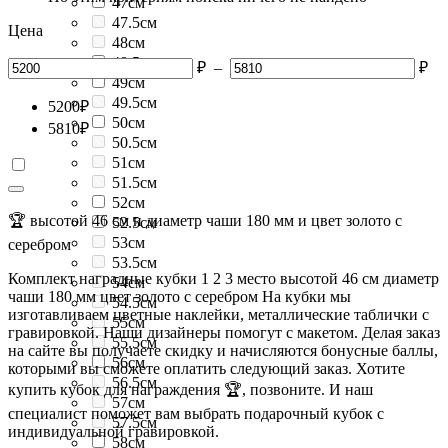
47см
47.5см
Цена
48см
48.5см
₽
–
₽
49см
49.5см
5200
₽
50см
5810
₽
50.5см
51см
51.5см
52см
🏆 высотой 46 см и диаметр чаши 180 мм и цвет золото с
52.5см
53см
серебром
53.5см
Комплект наградные кубки 1 2 3 место высотой 46 см диаметр
54см
чаши 180 мм цвет золото с серебром На кубки мы
54.5см
изготавливаем цветные наклейки, металлические таблички с
55см
гравировкой. Наши дизайнеры помогут с макетом. Делая заказ
55.5см
на сайте вы получаете скидку и начисляются бонусные баллы,
56см
которыми вы сможете оплатить следующий заказ. Хотите
56.5см
купить кубок для награждения 🏆, позвоните. И наш
57см
специалист поможет вам выбрать подарочный кубок с
57.5см
индивидуальной гравировкой.
58см