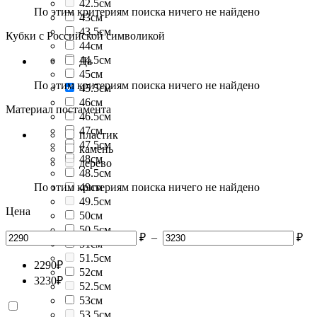
42.5см
По этим критериям поиска ничего не найдено
43см
43.5см
Кубки с Российской символикой
44см
44.5см
Да
45см
По этим критериям поиска ничего не найдено
45.5см
46см
Материал постамента
46.5см
47см
пластик
47.5см
камень
48см
дерево
48.5см
По этим критериям поиска ничего не найдено
49см
49.5см
Цена
50см
50.5см
₽
–
₽
51см
51.5см
2290
₽
52см
3230
₽
52.5см
53см
53.5см