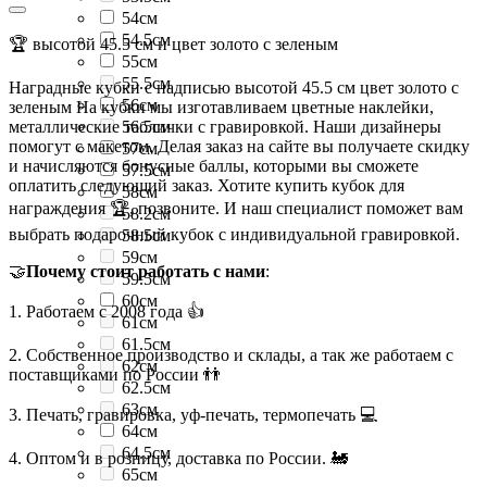
54см
54.5см
🏆 высотой 45.5 см и цвет золото с зеленым
55см
55.5см
Наградные кубки с надписью высотой 45.5 см цвет золото с
56см
зеленым На кубки мы изготавливаем цветные наклейки,
металлические таблички с гравировкой. Наши дизайнеры
56.5см
помогут с макетом. Делая заказ на сайте вы получаете скидку
57см
и начисляются бонусные баллы, которыми вы сможете
57.5см
оплатить следующий заказ. Хотите купить кубок для
58см
награждения 🏆, позвоните. И наш специалист поможет вам
58.2см
выбрать подарочный кубок с индивидуальной гравировкой.
58.5см
59см
🤝
Почему стоит работать с нами
:
59.5см
60см
1. Работаем с 2008 года 👍
61см
61.5см
2. Собственное производство и склады, а так же работаем с
62см
поставщиками по России 👬
62.5см
63см
3. Печать, гравировка, уф-печать, термопечать 💻
64см
64.5см
4. Оптом и в розницу, доставка по России. 🚂
65см