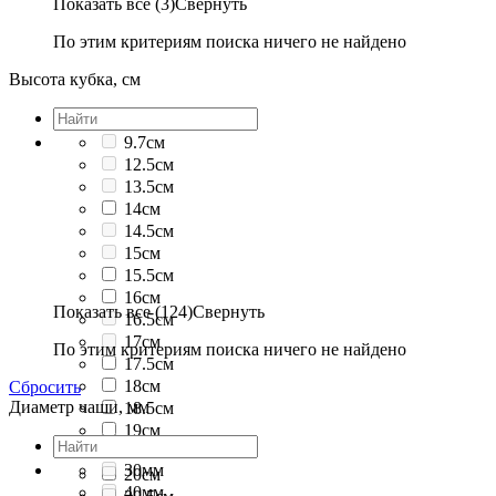
Показать все (3)
Свернуть
По этим критериям поиска ничего не найдено
Высота кубка, см
9.7см
12.5см
13.5см
14см
14.5см
15см
15.5см
16см
Показать все (124)
Свернуть
16.5см
17см
По этим критериям поиска ничего не найдено
17.5см
18см
Сбросить
Диаметр чаши, мм
18.5см
19см
19.5см
30мм
20см
40мм