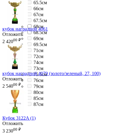
65.5см
66см
67см
67.5см
68см
кубок наградной 4061
68.5см
Отложить
69см
00
₽
2 420
69.5см
71см
72см
74см
73см
кубок наградной 4079 (золото/зеленый, 27, 100)
75.5см
Отложить
76см
00
₽
2 540
79см
80см
85см
87см
Кубок 3122A (1)
Отложить
00
₽
3 230