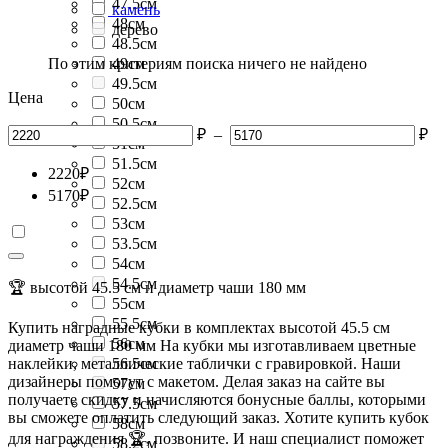
47.5см
камень
48см
дерево
48.5см
По этим критериям поиска ничего не найдено
49см
49.5см
Цена
50см
50.5см
₽
–
₽
51см
51.5см
2220
₽
52см
5170
₽
52.5см
53см
53.5см
54см
54.5см
🏆 высотой 45.5 см и диаметр чаши 180 мм
55см
55.5см
Купить наградные кубки в комплектах высотой 45.5 см
56см
диаметр чаши 180 мм На кубки мы изготавливаем цветные
наклейки, металлические таблички с гравировкой. Наши
56.5см
дизайнеры помогут с макетом. Делая заказ на сайте вы
57см
получаете скидку и начисляются бонусные баллы, которыми
57.5см
вы сможете оплатить следующий заказ. Хотите купить кубок
58см
для награждения 🏆, позвоните. И наш специалист поможет
58.2см