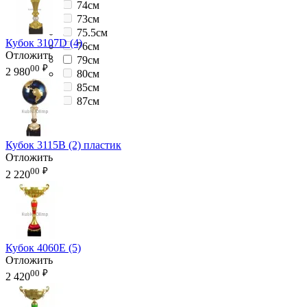
74см
73см
75.5см
Кубок 3107D (4)
76см
Отложить
79см
00
₽
2 980
80см
85см
87см
Кубок 3115B (2) пластик
Отложить
00
₽
2 220
Кубок 4060E (5)
Отложить
00
₽
2 420