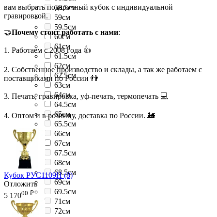
вам выбрать подарочный кубок с индивидуальной
58.5см
гравировкой.
59см
59.5см
🤝
Почему стоит работать с нами
:
60см
61см
1. Работаем с 2008 года 👍
61.5см
62см
2. Собственное производство и склады, а так же работаем с
62.5см
поставщиками по России 👬
63см
64см
3. Печать, гравировка, уф-печать, термопечать 💻
64.5см
65см
4. Оптом и в розницу, доставка по России. 🚂
65.5см
66см
67см
67.5см
68см
68.5см
Кубок РУС1109H (8)
69см
Отложить
69.5см
00
₽
5 170
71см
72см