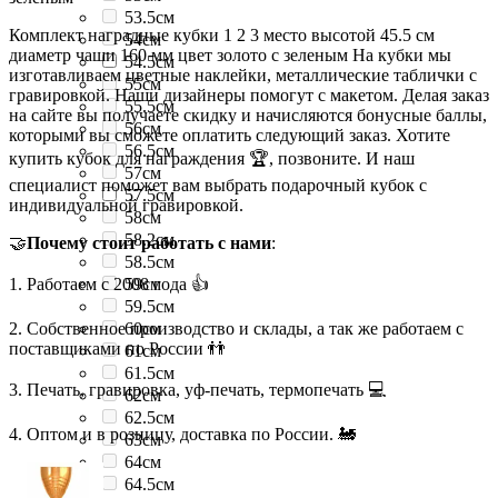
53.5см
Комплект наградные кубки 1 2 3 место высотой 45.5 см
54см
диаметр чаши 160 мм цвет золото с зеленым На кубки мы
54.5см
изготавливаем цветные наклейки, металлические таблички с
55см
гравировкой. Наши дизайнеры помогут с макетом. Делая заказ
55.5см
на сайте вы получаете скидку и начисляются бонусные баллы,
56см
которыми вы сможете оплатить следующий заказ. Хотите
56.5см
купить кубок для награждения 🏆, позвоните. И наш
57см
специалист поможет вам выбрать подарочный кубок с
57.5см
индивидуальной гравировкой.
58см
58.2см
🤝
Почему стоит работать с нами
:
58.5см
1. Работаем с 2008 года 👍
59см
59.5см
2. Собственное производство и склады, а так же работаем с
60см
поставщиками по России 👬
61см
61.5см
3. Печать, гравировка, уф-печать, термопечать 💻
62см
62.5см
4. Оптом и в розницу, доставка по России. 🚂
63см
64см
64.5см