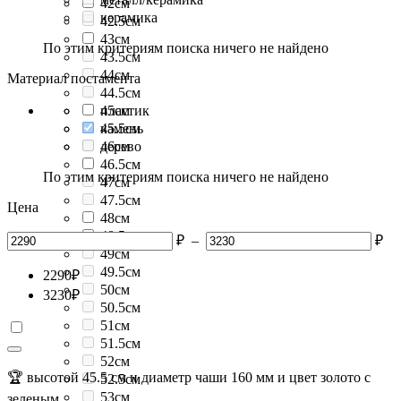
42см
керамика
42.5см
43см
По этим критериям поиска ничего не найдено
43.5см
44см
Материал постамента
44.5см
45см
пластик
45.5см
камень
46см
дерево
46.5см
По этим критериям поиска ничего не найдено
47см
47.5см
Цена
48см
48.5см
₽
–
₽
49см
49.5см
2290
₽
50см
3230
₽
50.5см
51см
51.5см
52см
🏆 высотой 45.5 см и диаметр чаши 160 мм и цвет золото с
52.5см
53см
зеленым