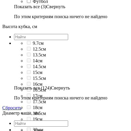
Футбол
Показать все (3)
Свернуть
По этим критериям поиска ничего не найдено
Высота кубка, см
9.7см
12.5см
13.5см
14см
14.5см
15см
15.5см
16см
Показать все (124)
Свернуть
16.5см
17см
По этим критериям поиска ничего не найдено
17.5см
18см
Сбросить
Диаметр чаши, мм
18.5см
19см
19.5см
30мм
20см