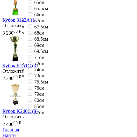
65см
65.5см
66см
Кубок 3122A (1)
67см
Отложить
67.5см
00
₽
68см
3 230
68.5см
69см
69.5см
71см
72см
Кубок K751C (3)
74см
Отложить
73см
00
₽
2 290
75.5см
76см
79см
80см
85см
Кубок K240C (3)
87см
Отложить
00
₽
2 400
Главная
Найти