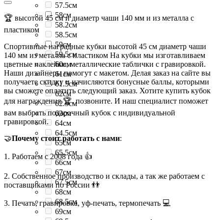
57.5см
58см
🏆 высотой 45 см и диаметр чаши 140 мм и из металла с
58.2см
пластиком
58.5см
59см
Спортивные наградные кубки высотой 45 см диаметр чаши
59.5см
140 мм из металла с пластиком На кубки мы изготавливаем
цветные наклейки, металлические таблички с гравировкой.
60см
Наши дизайнеры помогут с макетом. Делая заказ на сайте вы
61см
получаете скидку и начисляются бонусные баллы, которыми
61.5см
вы сможете оплатить следующий заказ. Хотите купить кубок
62см
для награждения 🏆, позвоните. И наш специалист поможет
62.5см
вам выбрать подарочный кубок с индивидуальной
63см
гравировкой.
64см
64.5см
🤝
Почему стоит работать с нами
:
65см
65.5см
1. Работаем с 2008 года 👍
66см
67см
2. Собственное производство и склады, а так же работаем с
67.5см
поставщиками по России 👬
68см
68.5см
3. Печать, гравировка, уф-печать, термопечать 💻
69см