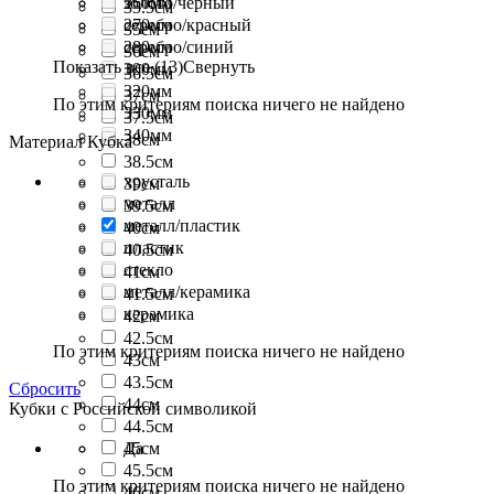
260мм
золото/чёрный
35.5см
270мм
серебро/красный
35см
280мм
серебро/синий
36см
Показать все (13)
Свернуть
300мм
36.5см
320мм
37см
По этим критериям поиска ничего не найдено
330мм
37.5см
340мм
38см
Материал Кубка
38.5см
хрусталь
39см
металл
39.5см
металл/пластик
40см
пластик
40.5см
стекло
41см
металл/керамика
41.5см
керамика
42см
42.5см
По этим критериям поиска ничего не найдено
43см
43.5см
Сбросить
44см
Кубки с Российской символикой
44.5см
45см
Да
45.5см
По этим критериям поиска ничего не найдено
46см