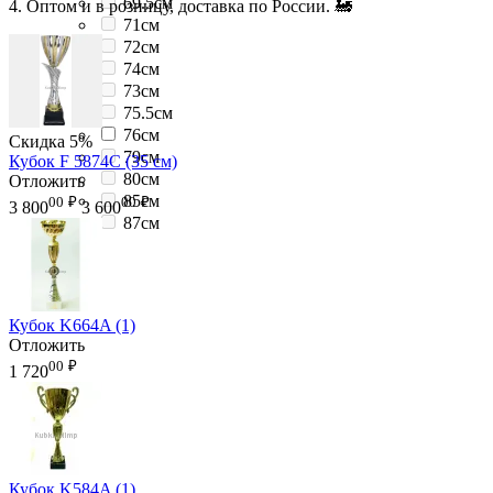
69.5см
4. Оптом и в розницу, доставка по России. 🚂
71см
72см
74см
73см
75.5см
76см
Скидка
5%
79см
Кубок F 5874C (35 см)
80см
Отложить
85см
00
₽
00
₽
3 800
3 600
87см
Кубок K664A (1)
Отложить
00
₽
1 720
Кубок K584A (1)