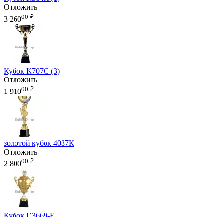
Отложить
00
₽
3 260
Кубок K707C (3)
Отложить
00
₽
1 910
золотой кубок 4087К
Отложить
00
₽
2 800
Кубок D3669-E