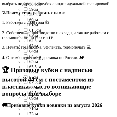
выбрать подарочный кубок с индивидуальной гравировкой.
58.5см
59см
🤝
Почему стоит работать с нами
:
59.5см
60см
1. Работаем с 2008 года 👍
61см
61.5см
2. Собственное производство и склады, а так же работаем с
62см
поставщиками по России 👬
62.5см
63см
3. Печать, гравировка, уф-печать, термопечать 💻
64см
64.5см
4. Оптом и в розницу, доставка по России. 🚂
65см
65.5см
🏆 Призовые кубки с надписью
66см
67см
высотой 44 см с постаментом из
67.5см
пластика - часто возникающие
68см
вопросы при выборе
68.5см
69см
69.5см
🚚Призовые кубки новинки из августа 2026
71см
72см