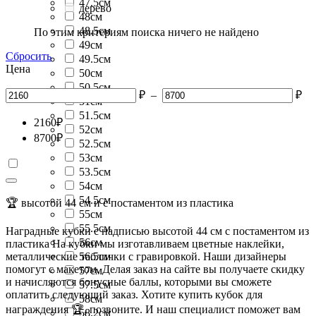
47.5см
дерево
48см
48.5см
По этим критериям поиска ничего не найдено
49см
Сбросить
49.5см
Цена
50см
50.5см
₽
–
₽
51см
51.5см
2160
₽
52см
8700
₽
52.5см
53см
53.5см
54см
54.5см
🏆 высотой 44 см и с постаментом из пластика
55см
55.5см
Наградные кубки с надписью высотой 44 см с постаментом из
56см
пластика На кубки мы изготавливаем цветные наклейки,
металлические таблички с гравировкой. Наши дизайнеры
56.5см
помогут с макетом. Делая заказ на сайте вы получаете скидку
57см
и начисляются бонусные баллы, которыми вы сможете
57.5см
оплатить следующий заказ. Хотите купить кубок для
58см
награждения 🏆, позвоните. И наш специалист поможет вам
58.2см