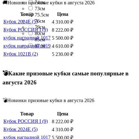
74см
🚚Новинки призовые кубки в августа 2026
73см
Товар
Цена
75.5см
76см
Кубок 2024E (5)
4 310.00
₽
79см
Кубок РОССИЯ I (9)
8 222.00
₽
80см
кубок наградной 1017
5 500.00
₽
85см
87см
кубок наградной 1019
4 610.00
₽
Кубок 1021B (2)
5 230.00
₽
💣Какие призовые кубки самые популярные в
августа 2026
💣Новинки призовые кубки в августа 2026
Товар
Цена
Кубок РОССИЯ I (9)
8 222.00
₽
Кубок 2024E (5)
4 310.00
₽
кубок наградной 1017
5 500.00
₽