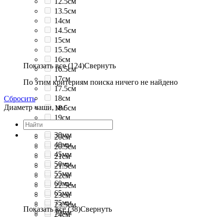
12.5см
13.5см
14см
14.5см
15см
15.5см
16см
Показать все (124)
Свернуть
16.5см
17см
По этим критериям поиска ничего не найдено
17.5см
18см
Сбросить
Диаметр чаши, мм
18.5см
19см
19.5см
30мм
20см
40мм
20.5см
45мм
21см
50мм
21.5см
55мм
22см
60мм
22.5см
65мм
23см
75мм
23.5см
Показать все (38)
Свернуть
70мм
24см