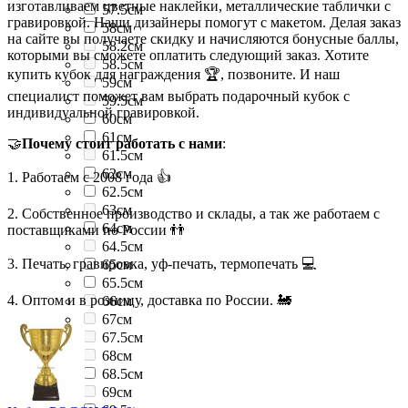
изготавливаем цветные наклейки, металлические таблички с
57.5см
гравировкой. Наши дизайнеры помогут с макетом. Делая заказ
58см
на сайте вы получаете скидку и начисляются бонусные баллы,
58.2см
которыми вы сможете оплатить следующий заказ. Хотите
58.5см
купить кубок для награждения 🏆, позвоните. И наш
59см
специалист поможет вам выбрать подарочный кубок с
59.5см
индивидуальной гравировкой.
60см
61см
🤝
Почему стоит работать с нами
:
61.5см
62см
1. Работаем с 2008 года 👍
62.5см
63см
2. Собственное производство и склады, а так же работаем с
64см
поставщиками по России 👬
64.5см
3. Печать, гравировка, уф-печать, термопечать 💻
65см
65.5см
4. Оптом и в розницу, доставка по России. 🚂
66см
67см
67.5см
68см
68.5см
69см