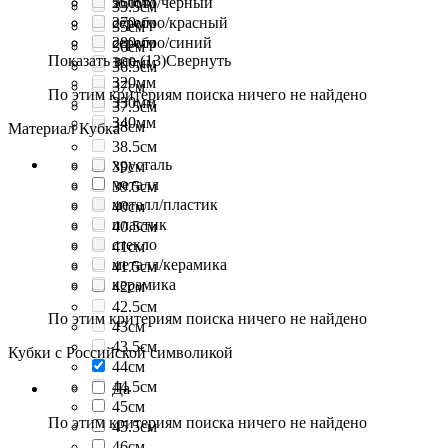
260мм
золото/чёрный
35.5см
270мм
серебро/красный
35см
280мм
серебро/синий
36см
Показать все (13)
Свернуть
300мм
36.5см
320мм
37см
По этим критериям поиска ничего не найдено
330мм
37.5см
340мм
38см
Материал Кубка
38.5см
хрусталь
39см
металл
39.5см
металл/пластик
40см
пластик
40.5см
стекло
41см
металл/керамика
41.5см
керамика
42см
42.5см
По этим критериям поиска ничего не найдено
43см
43.5см
Кубки с Российской символикой
44см
44.5см
Да
45см
По этим критериям поиска ничего не найдено
45.5см
46см