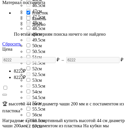
Материал постамента
46.5см
47см
пластик
47.5см
камень
48см
дерево
48.5см
По этим критериям поиска ничего не найдено
49см
49.5см
Сбросить
50см
Цена
50.5см
51см
₽
–
₽
51.5см
52см
8222
₽
52.5см
8222
₽
53см
53.5см
54см
54.5см
55см
🏆 высотой 44 см и диаметр чаши 200 мм и с постаментом из
55.5см
пластика
56см
Наградные кубки спортивный купить высотой 44 см диаметр
56.5см
чаши 200 мм с постаментом из пластика На кубки мы
57см