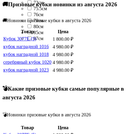
73см
🚚Призовые кубки новинки из августа 2026
75.5см
76см
79см
🚚Новинки призовые кубки в августа 2026
80см
Товар
Цена
85см
87см
Кубок 3077E (5)
1 800.00
₽
кубок наградной 1016
4 980.00
₽
кубок наградной 1018
4 980.00
₽
серебряный кубок 1020
4 980.00
₽
кубок наградной 1023
4 980.00
₽
💣Какие призовые кубки самые популярные в
августа 2026
💣Новинки призовые кубки в августа 2026
Товар
Цена