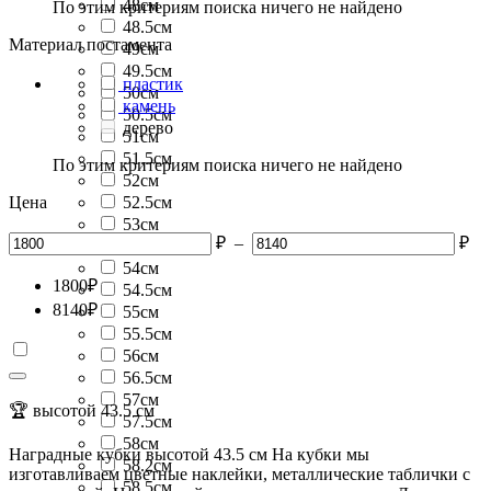
48см
По этим критериям поиска ничего не найдено
48.5см
Материал постамента
49см
49.5см
пластик
50см
камень
50.5см
дерево
51см
51.5см
По этим критериям поиска ничего не найдено
52см
Цена
52.5см
53см
₽
–
₽
53.5см
54см
1800
₽
54.5см
8140
₽
55см
55.5см
56см
56.5см
57см
🏆 высотой 43.5 см
57.5см
58см
Наградные кубки высотой 43.5 см На кубки мы
58.2см
изготавливаем цветные наклейки, металлические таблички с
58.5см