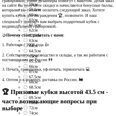
гравировкой. Наши дизайнеры помогут с макетом. Делая заказ
59см
на сайте вы получаете скидку и начисляются бонусные баллы,
59.5см
которыми вы сможете оплатить следующий заказ. Хотите
60см
купить кубок для награждения 🏆, позвоните. И наш
61см
специалист поможет вам выбрать подарочный кубок с
61.5см
индивидуальной гравировкой.
62см
🤝
Почему стоит работать с нами
:
62.5см
63см
1. Работаем с 2008 года 👍
64см
64.5см
2. Собственное производство и склады, а так же работаем с
65см
поставщиками по России 👬
65.5см
66см
3. Печать, гравировка, уф-печать, термопечать 💻
67см
67.5см
4. Оптом и в розницу, доставка по России. 🚂
68см
68.5см
🏆 Призовые кубки высотой 43.5 см -
69см
69.5см
часто возникающие вопросы при
71см
выборе
72см
74см