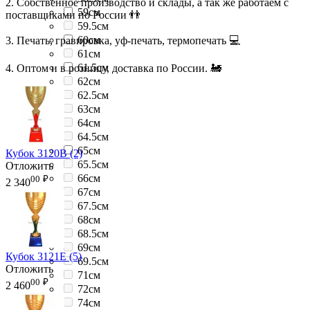
2. Собственное производство и склады, а так же работаем с
59см
поставщиками по России 👬
59.5см
60см
3. Печать, гравировка, уф-печать, термопечать 💻
61см
61.5см
4. Оптом и в розницу, доставка по России. 🚂
62см
62.5см
63см
64см
64.5см
65см
Кубок 3120B (2)
65.5см
Отложить
66см
00
₽
2 340
67см
67.5см
68см
68.5см
69см
Кубок 3121E (5)
69.5см
Отложить
71см
00
₽
2 460
72см
74см