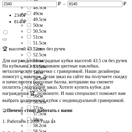
48см
₽
–
₽
48.5см
49см
2340
₽
49.5см
8140
₽
50см
50.5см
51см
51.5см
🏆 высотой 43.5 см и без ручек
52см
52.5см
Для награждения наградные кубки высотой 43.5 см без ручек
53см
На кубки мы изготавливаем цветные наклейки,
53.5см
металлические таблички с гравировкой. Наши дизайнеры
54см
помогут с макетом. Делая заказ на сайте вы получаете скидку
54.5см
и начисляются бонусные баллы, которыми вы сможете
55см
оплатить следующий заказ. Хотите купить кубок для
55.5см
награждения 🏆, позвоните. И наш специалист поможет вам
56см
выбрать подарочный кубок с индивидуальной гравировкой.
56.5см
57см
🤝
Почему стоит работать с нами
:
57.5см
58см
1. Работаем с 2008 года 👍
58.2см
58.5см