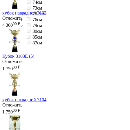
74см
73см
кубок наградной 3102
75.5см
Отложить
76см
00
₽
4 360
79см
80см
85см
87см
Кубок 3103E (5)
Отложить
00
₽
1 750
кубок наградной 3104
Отложить
00
₽
1 750