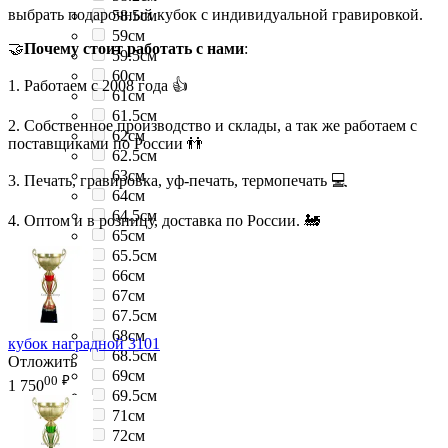
выбрать подарочный кубок с индивидуальной гравировкой.
58.5см
59см
🤝
Почему стоит работать с нами
:
59.5см
60см
1. Работаем с 2008 года 👍
61см
61.5см
2. Собственное производство и склады, а так же работаем с
62см
поставщиками по России 👬
62.5см
63см
3. Печать, гравировка, уф-печать, термопечать 💻
64см
64.5см
4. Оптом и в розницу, доставка по России. 🚂
65см
65.5см
66см
67см
67.5см
68см
кубок наградной 3101
68.5см
Отложить
69см
00
₽
1 750
69.5см
71см
72см