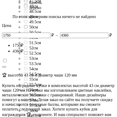
47.5см
камень
48см
дерево
48.5см
По этим критериям поиска ничего не найдено
49см
49.5см
Цена
50см
50.5см
₽
–
₽
51см
51.5см
1750
₽
52см
4360
₽
52.5см
53см
53.5см
54см
54.5см
🏆 высотой 43 см и диаметр чаши 120 мм
55см
55.5см
Купить наградные кубки в комплектах высотой 43 см диаметр
56см
чаши 120 мм На кубки мы изготавливаем цветные наклейки,
металлические таблички с гравировкой. Наши дизайнеры
56.5см
помогут с макетом. Делая заказ на сайте вы получаете скидку
57см
и начисляются бонусные баллы, которыми вы сможете
57.5см
оплатить следующий заказ. Хотите купить кубок для
58см
награждения 🏆, позвоните. И наш специалист поможет вам
58.2см