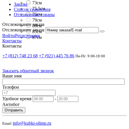
73см
Заказы
75.5см
Список сравнения
76см
Отложенные товары
79см
Отслеживание заказа
80см
Отслеживание заказа
85см
Войти
Регистрация
87см
Контакты
Контакты
+7 (812) 748 23 68
+7 (921) 445 76 86
Пн-Пт: 9:00-18:00
Заказать обратный звонок
Ваше имя
Телефон
Удобное время
-
Антибот
Отправить
info@kubki-olimp.ru
Email