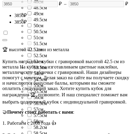
48см
₽
–
₽
48.5см
49см
3850
₽
49.5см
3850
₽
50см
50.5см
51см
51.5см
🏆 высотой 42.5 см и из металла
52см
52.5см
Купить наградные кубки с гравировкой высотой 42.5 см из
53см
металла На кубки мы изготавливаем цветные наклейки,
53.5см
металлические таблички с гравировкой. Наши дизайнеры
54см
помогут с макетом. Делая заказ на сайте вы получаете скидку
54.5см
и начисляются бонусные баллы, которыми вы сможете
55см
оплатить следующий заказ. Хотите купить кубок для
55.5см
награждения 🏆, позвоните. И наш специалист поможет вам
56см
выбрать подарочный кубок с индивидуальной гравировкой.
56.5см
57см
🤝
Почему стоит работать с нами
:
57.5см
58см
1. Работаем с 2008 года 👍
58.2см
58.5см