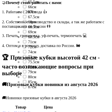
65.5см
🤝
Почему стоит работать с нами
:
66см
1. Работаем с 2008 года 👍
67см
67.5см
2. Собственное производство и склады, а так же работаем с
68см
поставщиками по России 👬
68.5см
69см
3. Печать, гравировка, уф-печать, термопечать 💻
69.5см
71см
4. Оптом и в розницу, доставка по России. 🚂
72см
74см
🏆 Призовые кубки высотой 42 см -
73см
75.5см
часто возникающие вопросы при
76см
79см
выборе
80см
85см
🚚Призовые кубки новинки из августа 2026
87см
🚚Новинки призовые кубки в августа 2026
Товар
Цена