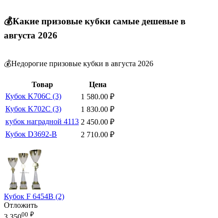
💰Какие призовые кубки самые дешевые в
августа 2026
💰Недорогие призовые кубки в августа 2026
Товар
Цена
Кубок K706C (3)
1 580.00
₽
Кубок K702C (3)
1 830.00
₽
кубок наградной 4113
2 450.00
₽
Кубок D3692-B
2 710.00
₽
Кубок F 6454B (2)
Отложить
00
₽
3 350