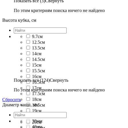
Показать все (3)
Свернуть
По этим критериям поиска ничего не найдено
Высота кубка, см
9.7см
12.5см
13.5см
14см
14.5см
15см
15.5см
16см
Показать все (124)
Свернуть
16.5см
17см
По этим критериям поиска ничего не найдено
17.5см
18см
Сбросить
Диаметр чаши, мм
18.5см
19см
19.5см
30мм
20см
40мм
20.5см