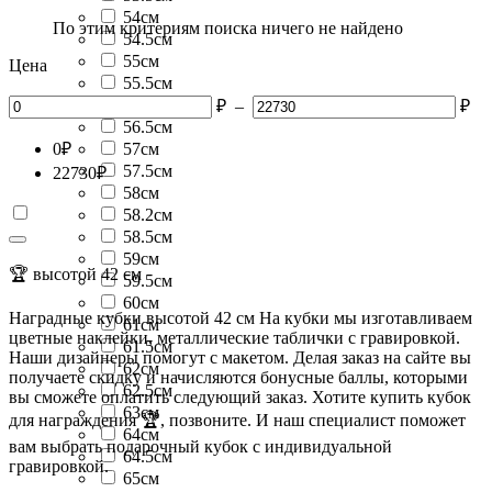
54см
По этим критериям поиска ничего не найдено
54.5см
55см
Цена
55.5см
56см
₽
–
₽
56.5см
0
₽
57см
57.5см
22730
₽
58см
58.2см
58.5см
59см
🏆 высотой 42 см
59.5см
60см
Наградные кубки высотой 42 см На кубки мы изготавливаем
61см
цветные наклейки, металлические таблички с гравировкой.
61.5см
Наши дизайнеры помогут с макетом. Делая заказ на сайте вы
62см
получаете скидку и начисляются бонусные баллы, которыми
62.5см
вы сможете оплатить следующий заказ. Хотите купить кубок
63см
для награждения 🏆, позвоните. И наш специалист поможет
64см
вам выбрать подарочный кубок с индивидуальной
64.5см
гравировкой.
65см