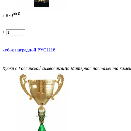
00
₽
2 870
+
−
кубок наградной РУС1116
Кубки с Российской символикой
Да
Материал постамента
каме