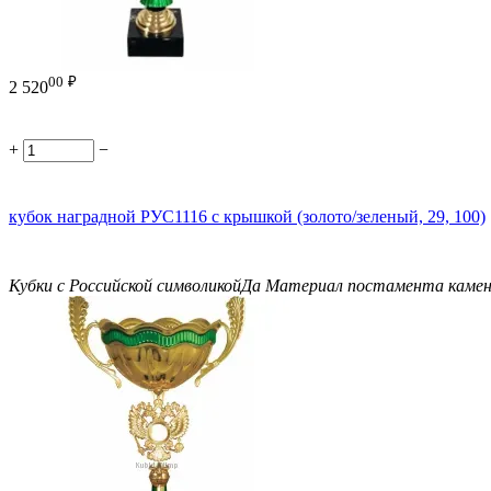
00
₽
2 520
+
−
кубок наградной РУС1116 с крышкой (золото/зеленый, 29, 100)
Кубки с Российской символикой
Да
Материал постамента
каме