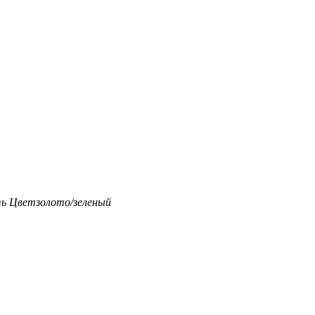
ть
Цвет
золото/зеленый