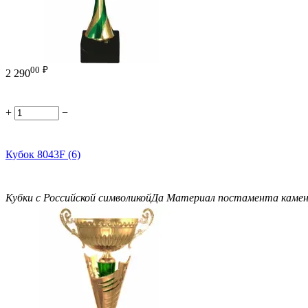
00
₽
2 290
+
−
Кубок 8043F (6)
Кубки с Российской символикой
Да
Материал постамента
каме