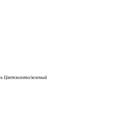
ть
Цвет
золото/зеленый