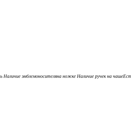
нь
Наличие эмблемоносителя
на ножке
Наличие ручек на чаше
Ес