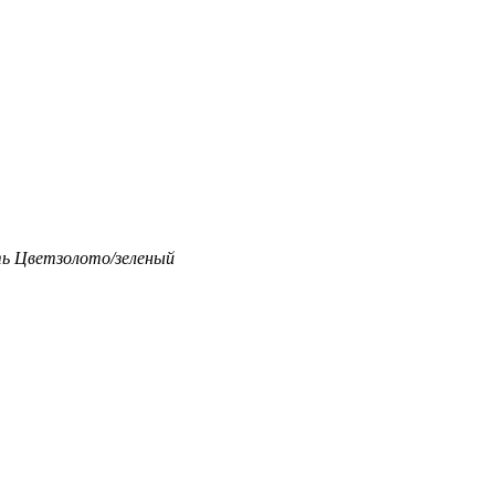
ть
Цвет
золото/зеленый