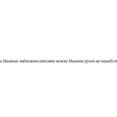
нь
Наличие эмблемоносителя
на ножке
Наличие ручек на чаше
Ес