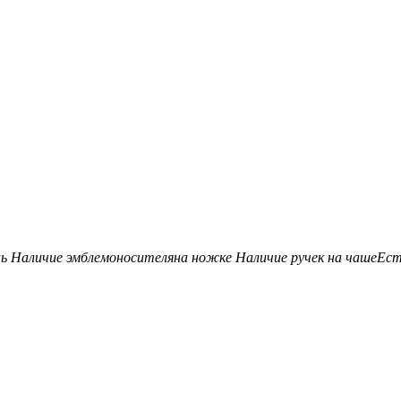
нь
Наличие эмблемоносителя
на ножке
Наличие ручек на чаше
Ес