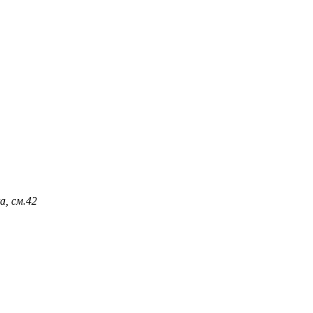
, см.
42