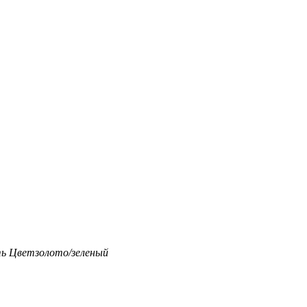
ть
Цвет
золото/зеленый