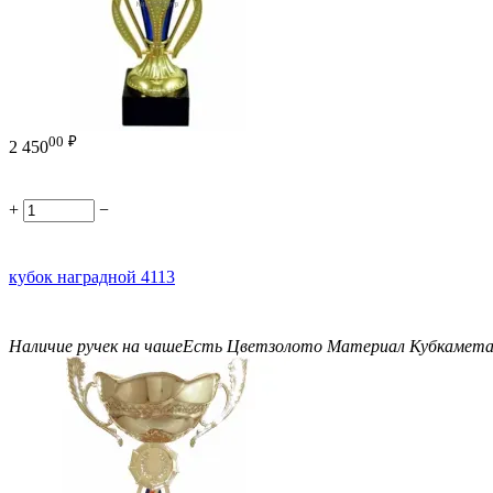
00
₽
2 450
+
−
кубок наградной 4113
Наличие ручек на чаше
Есть
Цвет
золото
Материал Кубка
мета