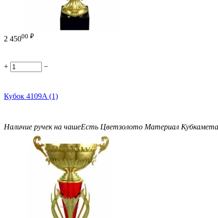
00
₽
2 450
+
−
Кубок 4109A (1)
Наличие ручек на чаше
Есть
Цвет
золото
Материал Кубка
мета