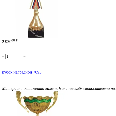
00
₽
2 930
+
−
кубок наградной 7093
Материал постамента
камень
Наличие эмблемоносителя
на н