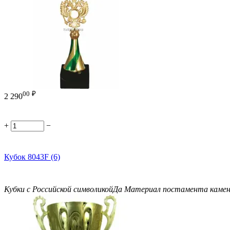
00
₽
2 290
+
−
Кубок 8043F (6)
Кубки с Российской символикой
Да
Материал постамента
каме