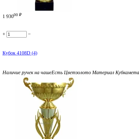
00
₽
1 930
+
−
Кубок 4108D (4)
Наличие ручек на чаше
Есть
Цвет
золото
Материал Кубка
мета