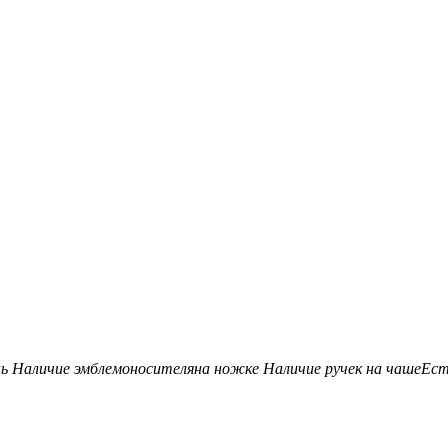
нь
Наличие эмблемоносителя
на ножке
Наличие ручек на чаше
Ес