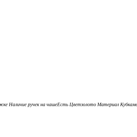
ожке
Наличие ручек на чаше
Есть
Цвет
золото
Материал Кубка
м