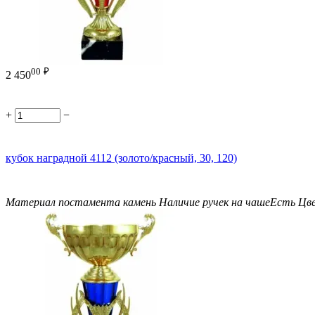
00
₽
2 450
+
−
кубок наградной 4112 (золото/красный, 30, 120)
Материал постамента
камень
Наличие ручек на чаше
Есть
Цв