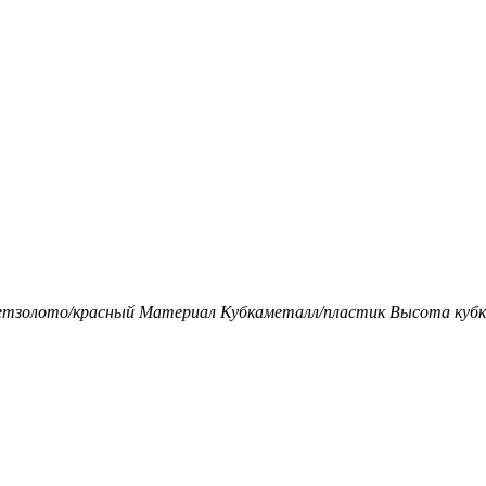
ет
золото/красный
Материал Кубка
металл/пластик
Высота кубка