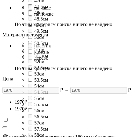
47см
47.5см
на чаше
48см
на ножке
48.5см
По этим критериям поиска ничего не найдено
49см
49.5см
Материал постамента
50см
50.5см
пластик
51см
камень
51.5см
дерево
52см
52.5см
По этим критериям поиска ничего не найдено
53см
Цена
53.5см
54см
₽
–
₽
54.5см
55см
1970
₽
55.5см
1970
₽
56см
56.5см
57см
57.5см
58см
🏆 высотой 42 см и диаметр чаши 180 мм и без ручек