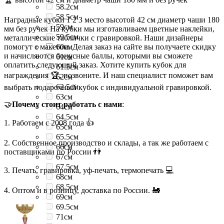
58.2см
58.5см
Наградные кубки 1 2 3 место высотой 42 см диаметр чаши 180
59см
мм без ручек На кубки мы изготавливаем цветные наклейки,
59.5см
металлические таблички с гравировкой. Наши дизайнеры
помогут с макетом. Делая заказ на сайте вы получаете скидку
60см
и начисляются бонусные баллы, которыми вы сможете
61см
оплатить следующий заказ. Хотите купить кубок для
61.5см
награждения 🏆, позвоните. И наш специалист поможет вам
62см
62.5см
выбрать подарочный кубок с индивидуальной гравировкой.
63см
🤝
Почему стоит работать с нами
:
64см
64.5см
1. Работаем с 2008 года 👍
65см
65.5см
2. Собственное производство и склады, а так же работаем с
66см
поставщиками по России 👬
67см
67.5см
3. Печать, гравировка, уф-печать, термопечать 💻
68см
68.5см
4. Оптом и в розницу, доставка по России. 🚂
69см
69.5см
71см