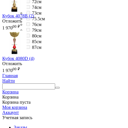
72см
74см
73см
Кубок 4078B (2)
75.5см
Отложить
76см
00
₽
1 970
79см
80см
85см
87см
Кубок 4080D (4)
Отложить
00
₽
1 970
Главная
Найти
Корзина
Корзина
Корзина пуста
Моя корзина
Аккаунт
Учетная запись
Заказы