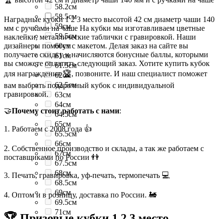
58.2см
58.5см
Наградные кубки 1 2 3 место высотой 42 см диаметр чаши 140
59см
мм с ручками на чаше На кубки мы изготавливаем цветные
59.5см
наклейки, металлические таблички с гравировкой. Наши
дизайнеры помогут с макетом. Делая заказ на сайте вы
60см
получаете скидку и начисляются бонусные баллы, которыми
61см
вы сможете оплатить следующий заказ. Хотите купить кубок
61.5см
для награждения 🏆, позвоните. И наш специалист поможет
62см
62.5см
вам выбрать подарочный кубок с индивидуальной
гравировкой.
63см
64см
🤝
Почему стоит работать с нами
:
64.5см
65см
1. Работаем с 2008 года 👍
65.5см
66см
2. Собственное производство и склады, а так же работаем с
67см
поставщиками по России 👬
67.5см
68см
3. Печать, гравировка, уф-печать, термопечать 💻
68.5см
69см
4. Оптом и в розницу, доставка по России. 🚂
69.5см
71см
🏆 Призовые кубки 1 2 3 место