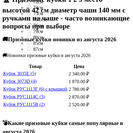
72см
74см
высотой 42 см диаметр чаши 140 мм с
73см
ручками на чаше - часто возникающие
75.5см
вопросы при выборе
76см
79см
80см
🚚Призовые кубки новинки из августа 2026
85см
87см
🚚Новинки призовые кубки в августа 2026
Товар
Цена
Кубок 3035E (5)
2 340.00
₽
Кубок 3073D (4)
1 870.00
₽
Кубок РУС1113F (6) с крышкой
2 780.00
₽
Кубок РУС1114C (3)
2 870.00
₽
Кубок РУС1115B (2)
2 520.00
₽
💣Какие призовые кубки самые популярные в
августа 2026