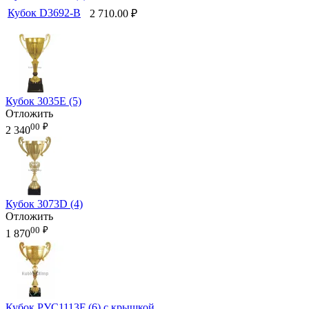
Кубок D3692-B
2 710.00
₽
Кубок 3035E (5)
Отложить
00
₽
2 340
Кубок 3073D (4)
Отложить
00
₽
1 870
Кубок РУС1113F (6) с крышкой