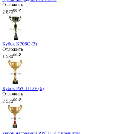
Отложить
00
₽
2 870
Кубок K706C (3)
Отложить
00
₽
1 580
Кубок РУС1113F (6)
Отложить
00
₽
2 520
кубок наградной РУС1114 с крышкой