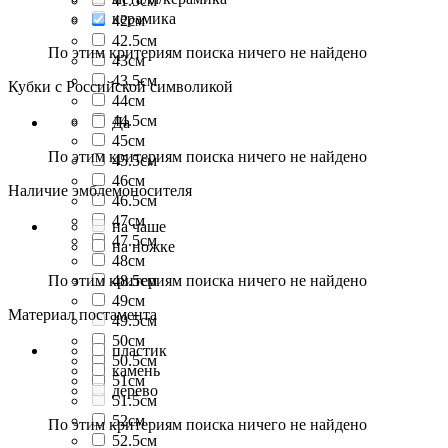
41.5см
керамика
42см
42.5см
По этим критериям поиска ничего не найдено
43см
43.5см
Кубки с Российской символикой
44см
44.5см
Да
45см
По этим критериям поиска ничего не найдено
45.5см
46см
Наличие эмблемоносителя
46.5см
47см
на чаше
47.5см
на ножке
48см
По этим критериям поиска ничего не найдено
48.5см
49см
Материал постамента
49.5см
50см
пластик
50.5см
камень
51см
дерево
51.5см
52см
По этим критериям поиска ничего не найдено
52.5см