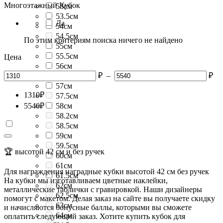
Многоэтажный Кубок
53см
53.5см
Да
54см
54.5см
По этим критериям поиска ничего не найдено
55см
55.5см
Цена
56см
₽
–
₽
56.5см
57см
1310
₽
57.5см
5540
₽
58см
58.2см
58.5см
59см
59.5см
🏆 высотой 42 см и без ручек
60см
61см
Для награждения наградные кубки высотой 42 см без ручек
61.5см
На кубки мы изготавливаем цветные наклейки,
62см
металлические таблички с гравировкой. Наши дизайнеры
62.5см
помогут с макетом. Делая заказ на сайте вы получаете скидку
63см
и начисляются бонусные баллы, которыми вы сможете
64см
оплатить следующий заказ. Хотите купить кубок для