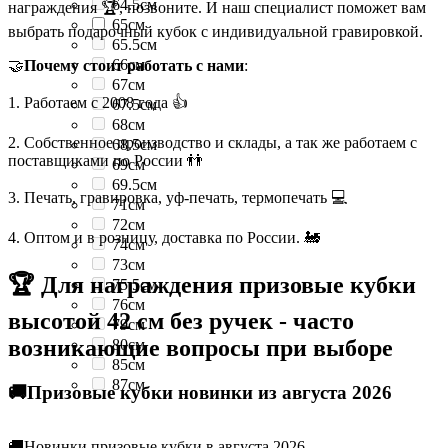
64.5см
награждения 🏆, позвоните. И наш специалист поможет вам
65см
выбрать подарочный кубок с индивидуальной гравировкой.
65.5см
66см
🤝
Почему стоит работать с нами
:
67см
1. Работаем с 2008 года 👍
67.5см
68см
2. Собственное производство и склады, а так же работаем с
68.5см
поставщиками по России 👬
69см
69.5см
3. Печать, гравировка, уф-печать, термопечать 💻
71см
72см
4. Оптом и в розницу, доставка по России. 🚂
74см
73см
🏆 Для награждения призовые кубки
75.5см
76см
высотой 42 см без ручек - часто
79см
возникающие вопросы при выборе
80см
85см
87см
🚚Призовые кубки новинки из августа 2026
🚚Новинки призовые кубки в августа 2026