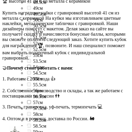
🏆 высотой 41 см и из металла с керамикой
48.5см
49см
Купить наградные кубки с гравировкой высотой 41 см из
49.5см
металла с керамикой На кубки мы изготавливаем цветные
50см
наклейки, металлические таблички с гравировкой. Наши
50.5см
дизайнеры помогут с макетом. Делая заказ на сайте вы
51см
получаете скидку и начисляются бонусные баллы, которыми
51.5см
вы сможете оплатить следующий заказ. Хотите купить кубок
52см
для награждения 🏆, позвоните. И наш специалист поможет
52.5см
вам выбрать подарочный кубок с индивидуальной
53см
гравировкой.
53.5см
54см
🤝
Почему стоит работать с нами
:
54.5см
1. Работаем с 2008 года 👍
55см
55.5см
2. Собственное производство и склады, а так же работаем с
56см
поставщиками по России 👬
56.5см
57см
3. Печать, гравировка, уф-печать, термопечать 💻
57.5см
58см
4. Оптом и в розницу, доставка по России. 🚂
58.2см
58.5см
59см