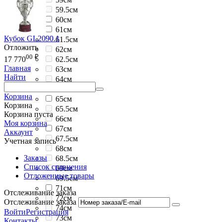
59.5см
60см
61см
Кубок GL2090.1
61.5см
Отложить
62см
00
₽
62.5см
17 770
Главная
63см
Найти
64см
64.5см
Корзина
65см
Корзина
65.5см
Корзина пуста
66см
Моя корзина
67см
Аккаунт
67.5см
Учетная запись
68см
Заказы
68.5см
Список сравнения
69см
Отложенные товары
69.5см
71см
Отслеживание заказа
72см
Отслеживание заказа
74см
Войти
Регистрация
73см
Контакты