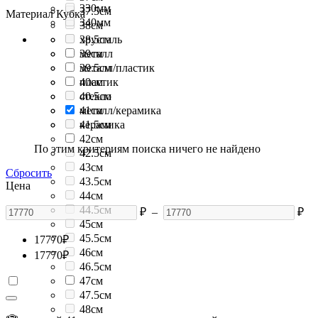
330мм
37.5см
Материал Кубка
340мм
38см
38.5см
хрусталь
39см
металл
39.5см
металл/пластик
40см
пластик
40.5см
стекло
41см
металл/керамика
41.5см
керамика
42см
По этим критериям поиска ничего не найдено
42.5см
43см
Сбросить
43.5см
Цена
44см
44.5см
₽
–
₽
45см
45.5см
17770
₽
46см
17770
₽
46.5см
47см
47.5см
48см