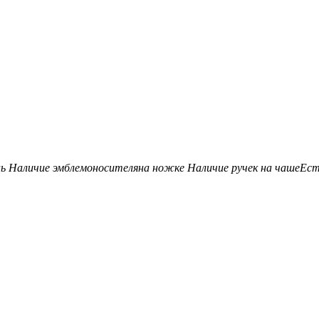
нь
Наличие эмблемоносителя
на ножке
Наличие ручек на чаше
Ес