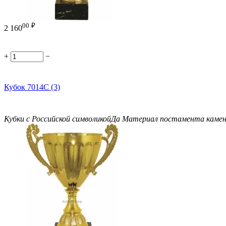
00
₽
2 160
+
−
Кубок 7014C (3)
Кубки с Российской символикой
Да
Материал постамента
каме