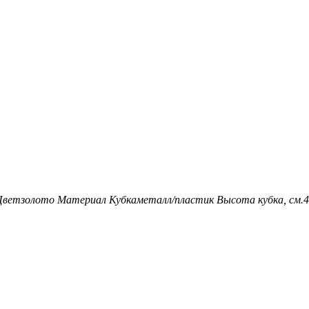
Цвет
золото
Материал Кубка
металл/пластик
Высота кубка, см.
4