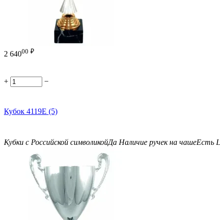
00
₽
2 640
+
−
Кубок 4119E (5)
Кубки с Российской символикой
Да
Наличие ручек на чаше
Есть