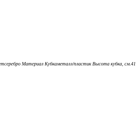
ет
серебро
Материал Кубка
металл/пластик
Высота кубка, см.
41