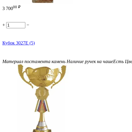
00
₽
3 700
+
−
Кубок 3027E (5)
Материал постамента
камень
Наличие ручек на чаше
Есть
Цв