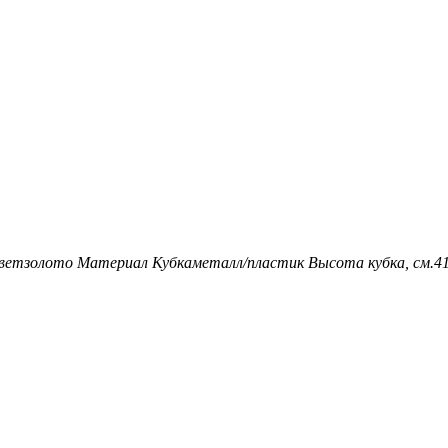
вет
золото
Материал Кубка
металл/пластик
Высота кубка, см.
4