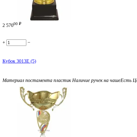
00
₽
2 570
+
−
Кубок 3013E (5)
Материал постамента
пластик
Наличие ручек на чаше
Есть
Ц