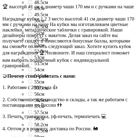
48.5см
🏆 высотой 41 см и диаметр чаши 170 мм и с ручками на чаше
49см
49.5см
Наградные кубки 1 2 3 место высотой 41 см диаметр чаши 170
50см
мм с ручками на чаше На кубки мы изготавливаем цветные
50.5см
наклейки, металлические таблички с гравировкой. Наши
51см
дизайнеры помогут с макетом. Делая заказ на сайте вы
51.5см
получаете скидку и начисляются бонусные баллы, которыми
52см
вы сможете оплатить следующий заказ. Хотите купить кубок
52.5см
для награждения 🏆, позвоните. И наш специалист поможет
53см
вам выбрать подарочный кубок с индивидуальной
53.5см
гравировкой.
54см
54.5см
🤝
Почему стоит работать с нами
:
55см
1. Работаем с 2008 года 👍
55.5см
56см
2. Собственное производство и склады, а так же работаем с
56.5см
поставщиками по России 👬
57см
57.5см
3. Печать, гравировка, уф-печать, термопечать 💻
58см
58.2см
4. Оптом и в розницу, доставка по России. 🚂
58.5см
59см