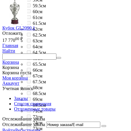
59.5см
60см
61см
61.5см
Кубок GL2090.1
62см
Отложить
62.5см
00
₽
17 770
63см
Главная
64см
Найти
64.5см
65см
Корзина
65.5см
Корзина
66см
Корзина пуста
67см
Моя корзина
67.5см
Аккаунт
68см
Учетная запись
68.5см
Заказы
69см
Список сравнения
69.5см
Отложенные товары
71см
72см
Отслеживание заказа
74см
Отслеживание заказа
73см
Войти
Регистрация