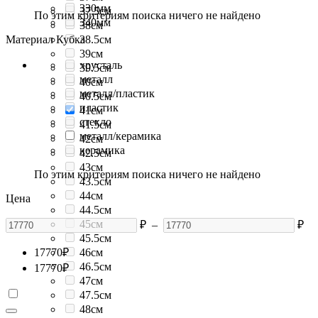
330мм
37.5см
По этим критериям поиска ничего не найдено
340мм
38см
Материал Кубка
38.5см
39см
хрусталь
39.5см
металл
40см
металл/пластик
40.5см
пластик
41см
стекло
41.5см
металл/керамика
42см
керамика
42.5см
43см
По этим критериям поиска ничего не найдено
43.5см
44см
Цена
44.5см
45см
₽
–
₽
45.5см
17770
₽
46см
46.5см
17770
₽
47см
47.5см
48см