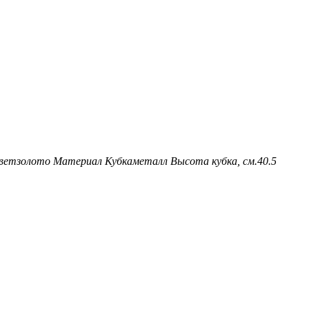
вет
золото
Материал Кубка
металл
Высота кубка, см.
40.5