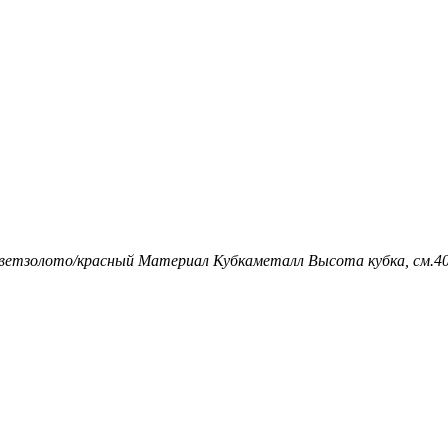
вет
золото/красный
Материал Кубка
металл
Высота кубка, см.
40