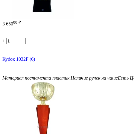
00
₽
3 650
+
−
Кубок 1032F (6)
Материал постамента
пластик
Наличие ручек на чаше
Есть
Ц