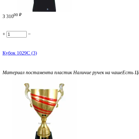
00
₽
3 310
+
−
Кубок 1029C (3)
Материал постамента
пластик
Наличие ручек на чаше
Есть
Ц