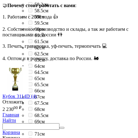
58.2см
🤝
Почему стоит работать с нами
:
58.5см
1. Работаем с 2008 года 👍
59см
59.5см
2. Собственное производство и склады, а так же работаем с
60см
поставщиками по России 👬
61см
61.5см
3. Печать, гравировка, уф-печать, термопечать 💻
62см
62.5см
4. Оптом и в розницу, доставка по России. 🚂
63см
64см
64.5см
65см
65.5см
66см
Кубок 3114D (4)
67см
Отложить
67.5см
00
₽
68см
2 230
Главная
68.5см
Найти
69см
69.5см
Корзина
71см
Корзина