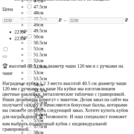
47см
47.5см
Цена
48см
48.5см
₽
–
₽
49см
49.5см
2230
₽
50см
2230
₽
50.5см
51см
51.5см
52см
🏆 высотой 40.5 см и диаметр чаши 120 мм и с ручками на
52.5см
53см
чаше
53.5см
Наградные кубки 1 2 3 место высотой 40.5 см диаметр чаши
54см
120 мм с ручками на чаше На кубки мы изготавливаем
54.5см
цветные наклейки, металлические таблички с гравировкой.
55см
Наши дизайнеры помогут с макетом. Делая заказ на сайте вы
55.5см
получаете скидку и начисляются бонусные баллы, которыми
56см
вы сможете оплатить следующий заказ. Хотите купить кубок
56.5см
для награждения 🏆, позвоните. И наш специалист поможет
57см
вам выбрать подарочный кубок с индивидуальной
57.5см
гравировкой.
58см