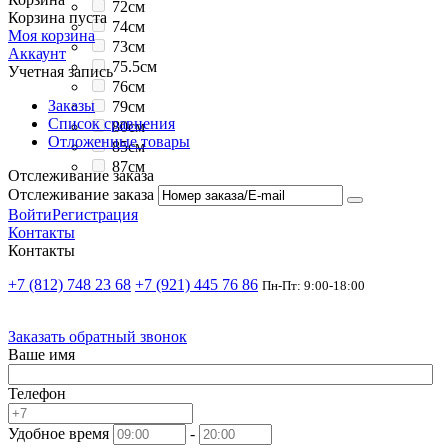
72см
Корзина пуста
74см
Моя корзина
73см
Аккаунт
75.5см
Учетная запись
76см
Заказы
79см
Список сравнения
80см
Отложенные товары
85см
87см
Отслеживание заказа
Отслеживание заказа
Войти
Регистрация
Контакты
Контакты
+7 (812) 748 23 68
+7 (921) 445 76 86
Пн-Пт: 9:00-18:00
Заказать обратный звонок
Ваше имя
Телефон
Удобное время
-