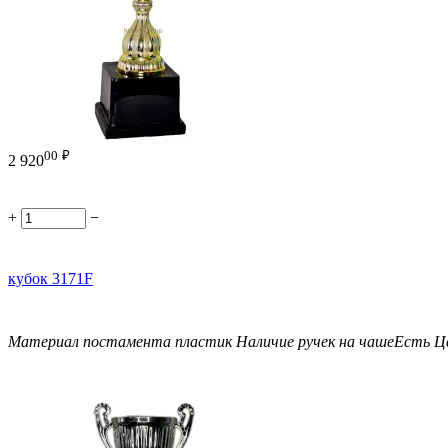
00
₽
2 920
+
−
кубок 3171F
Материал постамента
пластик
Наличие ручек на чаше
Есть
Ц