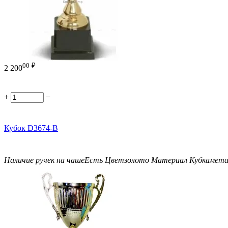
00
₽
2 200
+
−
Кубок D3674-B
Наличие ручек на чаше
Есть
Цвет
золото
Материал Кубка
мет