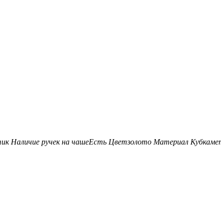
тик
Наличие ручек на чаше
Есть
Цвет
золото
Материал Кубка
ме