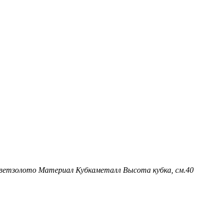
вет
золото
Материал Кубка
металл
Высота кубка, см.
40