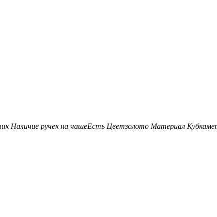
тик
Наличие ручек на чаше
Есть
Цвет
золото
Материал Кубка
ме