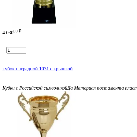
00
₽
4 030
+
−
кубок наградной 1031 с крышкой
Кубки с Российской символикой
Да
Материал постамента
плас