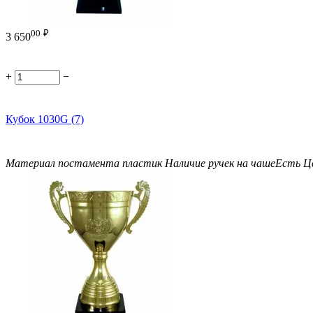
00
₽
3 650
+
−
Кубок 1030G (7)
Материал постамента
пластик
Наличие ручек на чаше
Есть
Ц