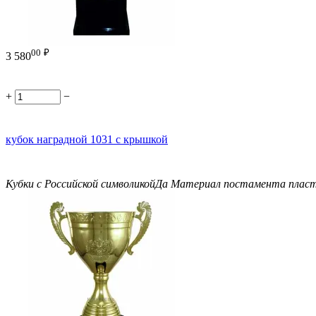
00
₽
3 580
+
−
кубок наградной 1031 с крышкой
Кубки с Российской символикой
Да
Материал постамента
плас