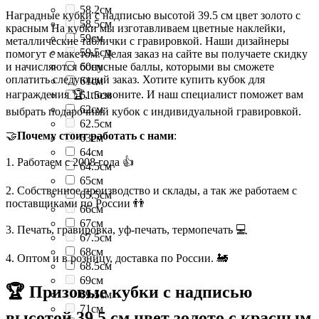
58.2см
Наградные кубки с надписью высотой 39.5 см цвет золото с
58.5см
красным На кубки мы изготавливаем цветные наклейки,
59см
металлические таблички с гравировкой. Наши дизайнеры
59.5см
помогут с макетом. Делая заказ на сайте вы получаете скидку
и начисляются бонусные баллы, которыми вы сможете
60см
оплатить следующий заказ. Хотите купить кубок для
61см
награждения 🏆, позвоните. И наш специалист поможет вам
61.5см
62см
выбрать подарочный кубок с индивидуальной гравировкой.
62.5см
🤝
Почему стоит работать с нами
:
63см
64см
1. Работаем с 2008 года 👍
64.5см
65см
2. Собственное производство и склады, а так же работаем с
65.5см
поставщиками по России 👬
66см
67см
3. Печать, гравировка, уф-печать, термопечать 💻
67.5см
68см
4. Оптом и в розницу, доставка по России. 🚂
68.5см
69см
🏆 Призовые кубки с надписью
69.5см
71см
высотой 39.5 см цвет золото с красным