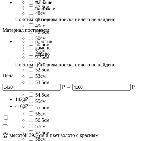
47см
на чаше
47.5см
на ножке
48см
По этим критериям поиска ничего не найдено
48.5см
49см
Материал постамента
49.5см
50см
пластик
50.5см
камень
51см
дерево
51.5см
52см
По этим критериям поиска ничего не найдено
52.5см
Цена
53см
53.5см
₽
–
₽
54см
54.5см
1420
₽
55см
4160
₽
55.5см
56см
56.5см
57см
57.5см
🏆 высотой 39.5 см и цвет золото с красным
58см