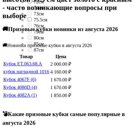
72см
- часто возникающие вопросы при
74см
73см
выборе
75.5см
76см
🚚Призовые кубки новинки из августа 2026
79см
80см
85см
🚚Новинки призовые кубки в августа 2026
87см
Товар
Цена
Кубок ET.063.68.A
2 000.00
₽
кубок наградной 1016
4 160.00
₽
Кубок 4067F (6)
1 670.00
₽
Кубок 4080D (4)
1 670.00
₽
Кубок 4082A (1)
1 850.00
₽
💣Какие призовые кубки самые популярные в
августа 2026