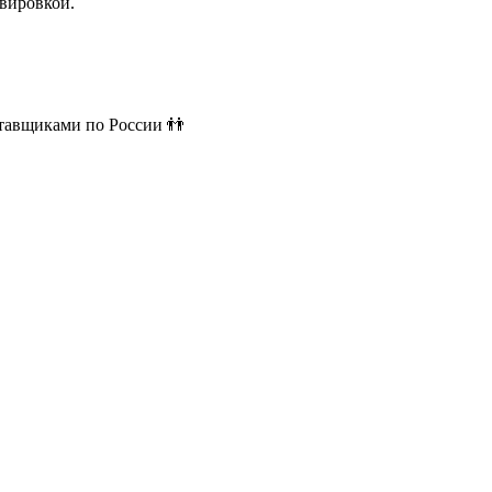
вировкой.
ставщиками по России 👬