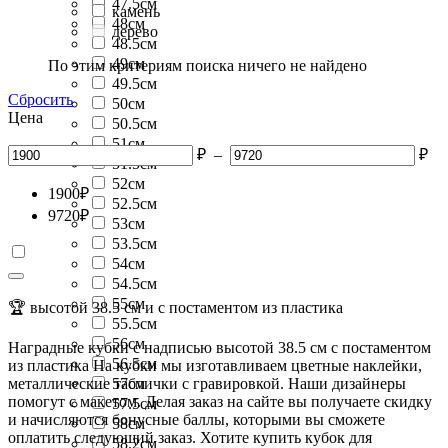
47.5см
камень
48см
дерево
48.5см
49см
По этим критериям поиска ничего не найдено
49.5см
Сбросить
50см
Цена
50.5см
51см
₽
–
₽
51.5см
52см
1900
₽
52.5см
9720
₽
53см
53.5см
54см
54.5см
55см
🏆 высотой 38.5 см и с постаментом из пластика
55.5см
56см
Наградные кубки с надписью высотой 38.5 см с постаментом
56.5см
из пластика На кубки мы изготавливаем цветные наклейки,
металлические таблички с гравировкой. Наши дизайнеры
57см
помогут с макетом. Делая заказ на сайте вы получаете скидку
57.5см
и начисляются бонусные баллы, которыми вы сможете
58см
оплатить следующий заказ. Хотите купить кубок для
58.2см