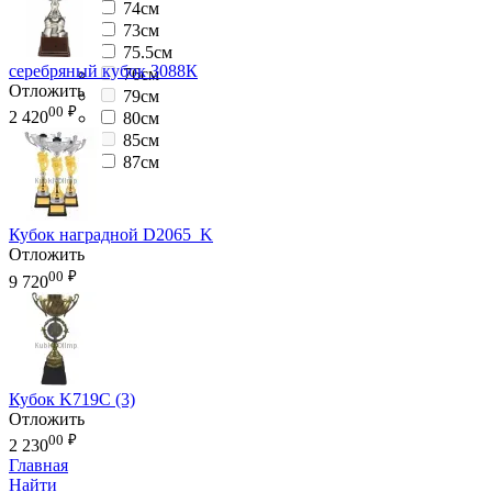
74см
73см
75.5см
серебряный кубок 3088К
76см
Отложить
79см
00
₽
2 420
80см
85см
87см
Кубок наградной D2065_K
Отложить
00
₽
9 720
Кубок K719C (3)
Отложить
00
₽
2 230
Главная
Найти