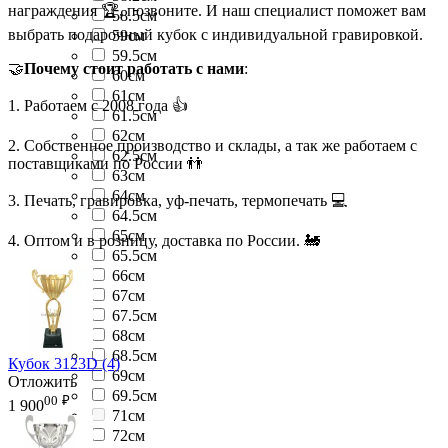
награждения 🏆, позвоните. И наш специалист поможет вам
58.5см
выбрать подарочный кубок с индивидуальной гравировкой.
59см
59.5см
🤝
Почему стоит работать с нами
:
60см
61см
1. Работаем с 2008 года 👍
61.5см
62см
2. Собственное производство и склады, а так же работаем с
62.5см
поставщиками по России 👬
63см
64см
3. Печать, гравировка, уф-печать, термопечать 💻
64.5см
65см
4. Оптом и в розницу, доставка по России. 🚂
65.5см
66см
67см
67.5см
68см
68.5см
Кубок 3123D (4)
69см
Отложить
69.5см
00
₽
1 900
71см
72см