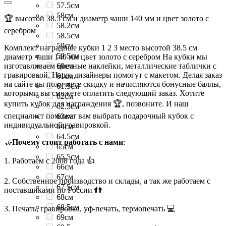
57.5см
58см
🏆 высотой 38.5 см и диаметр чаши 140 мм и цвет золото с
58.2см
серебром
58.5см
59см
Комплект наградные кубки 1 2 3 место высотой 38.5 см
59.5см
диаметр чаши 140 мм цвет золото с серебром На кубки мы
изготавливаем цветные наклейки, металлические таблички с
60см
гравировкой. Наши дизайнеры помогут с макетом. Делая заказ
61см
на сайте вы получаете скидку и начисляются бонусные баллы,
61.5см
которыми вы сможете оплатить следующий заказ. Хотите
62см
купить кубок для награждения 🏆, позвоните. И наш
62.5см
специалист поможет вам выбрать подарочный кубок с
63см
индивидуальной гравировкой.
64см
64.5см
🤝
Почему стоит работать с нами
:
65см
65.5см
1. Работаем с 2008 года 👍
66см
67см
2. Собственное производство и склады, а так же работаем с
67.5см
поставщиками по России 👬
68см
68.5см
3. Печать, гравировка, уф-печать, термопечать 💻
69см