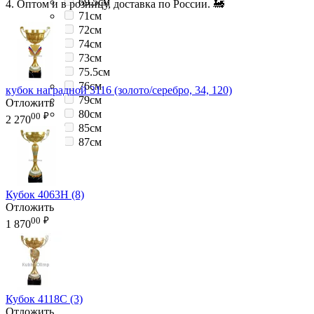
69.5см
4. Оптом и в розницу, доставка по России. 🚂
71см
72см
74см
73см
75.5см
76см
кубок наградной 3116 (золото/серебро, 34, 120)
79см
Отложить
80см
00
₽
2 270
85см
87см
Кубок 4063H (8)
Отложить
00
₽
1 870
Кубок 4118C (3)
Отложить