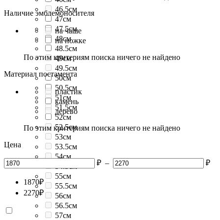
46.5см
Наличие эмблемоносителя
47см
47.5см
на чаше
48см
на ножке
48.5см
По этим критериям поиска ничего не найдено
49см
49.5см
Материал постамента
50см
50.5см
пластик
51см
камень
51.5см
дерево
52см
52.5см
По этим критериям поиска ничего не найдено
53см
Цена
53.5см
54см
₽
–
₽
54.5см
55см
1870
₽
55.5см
2270
₽
56см
56.5см
57см