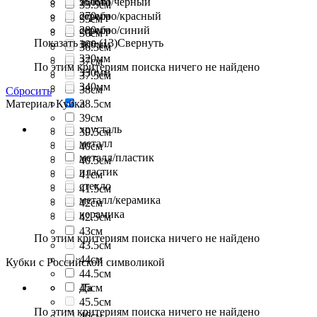
260мм
золото/чёрный
35.5см
270мм
серебро/красный
35см
280мм
серебро/синий
36см
Показать все (13)
Свернуть
300мм
36.5см
320мм
37см
По этим критериям поиска ничего не найдено
330мм
37.5см
340мм
38см
Сбросить
Материал Кубка
38.5см
39см
хрусталь
39.5см
металл
40см
металл/пластик
40.5см
пластик
41см
стекло
41.5см
металл/керамика
42см
керамика
42.5см
43см
По этим критериям поиска ничего не найдено
43.5см
44см
Кубки с Российской символикой
44.5см
45см
Да
45.5см
По этим критериям поиска ничего не найдено
46см