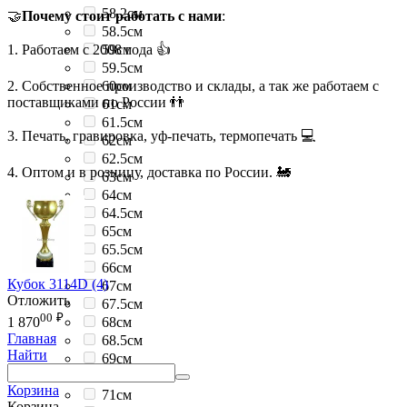
58.2см
🤝
Почему стоит работать с нами
:
58.5см
1. Работаем с 2008 года 👍
59см
59.5см
2. Собственное производство и склады, а так же работаем с
60см
поставщиками по России 👬
61см
61.5см
3. Печать, гравировка, уф-печать, термопечать 💻
62см
62.5см
4. Оптом и в розницу, доставка по России. 🚂
63см
64см
64.5см
65см
65.5см
66см
Кубок 3114D (4)
67см
Отложить
67.5см
00
₽
68см
1 870
Главная
68.5см
Найти
69см
69.5см
Корзина
71см
Корзина