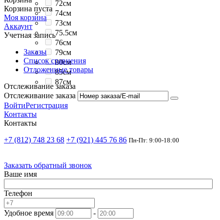
72см
Корзина пуста
74см
Моя корзина
73см
Аккаунт
75.5см
Учетная запись
76см
Заказы
79см
Список сравнения
80см
Отложенные товары
85см
87см
Отслеживание заказа
Отслеживание заказа
Войти
Регистрация
Контакты
Контакты
+7 (812) 748 23 68
+7 (921) 445 76 86
Пн-Пт: 9:00-18:00
Заказать обратный звонок
Ваше имя
Телефон
Удобное время
-