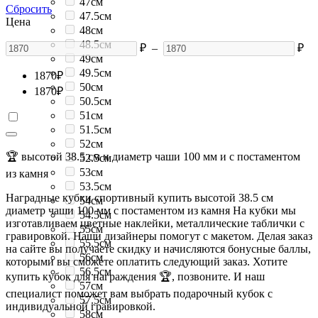
47см
Сбросить
47.5см
Цена
48см
48.5см
₽
–
₽
49см
49.5см
1870
₽
50см
1870
₽
50.5см
51см
51.5см
52см
🏆 высотой 38.5 см и диаметр чаши 100 мм и с постаментом
52.5см
53см
из камня
53.5см
Наградные кубки спортивный купить высотой 38.5 см
54см
диаметр чаши 100 мм с постаментом из камня На кубки мы
54.5см
изготавливаем цветные наклейки, металлические таблички с
55см
гравировкой. Наши дизайнеры помогут с макетом. Делая заказ
55.5см
на сайте вы получаете скидку и начисляются бонусные баллы,
56см
которыми вы сможете оплатить следующий заказ. Хотите
56.5см
купить кубок для награждения 🏆, позвоните. И наш
57см
специалист поможет вам выбрать подарочный кубок с
57.5см
индивидуальной гравировкой.
58см