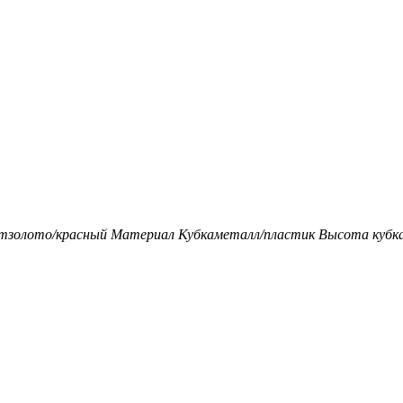
т
золото/красный
Материал Кубка
металл/пластик
Высота кубка