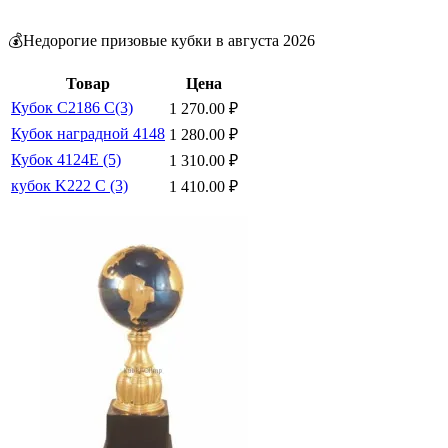
💰Недорогие призовые кубки в августа 2026
Товар
Цена
Кубок C2186 C(3)
1 270.00
₽
Кубок наградной 4148
1 280.00
₽
Кубок 4124E (5)
1 310.00
₽
кубок K222 С (3)
1 410.00
₽