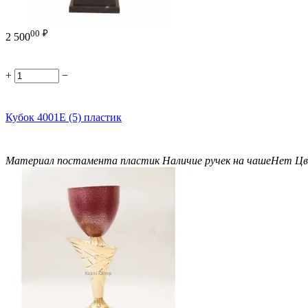
00
₽
2 500
+
−
Кубок 4001E (5) пластик
Материал постамента
пластик
Наличие ручек на чаше
Нет
Цв