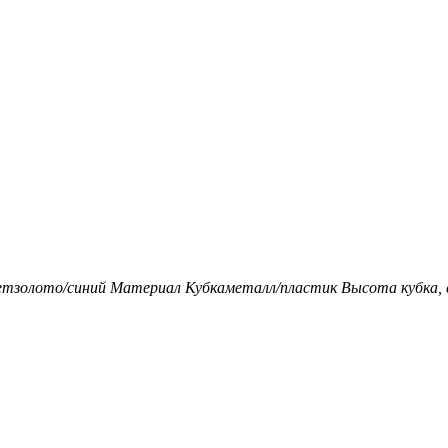
ет
золото/синий
Материал Кубка
металл/пластик
Высота кубка, 