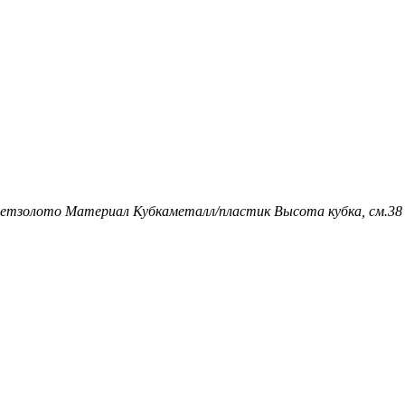
ет
золото
Материал Кубка
металл/пластик
Высота кубка, см.
38