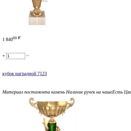
00
₽
1 840
+
−
кубок наградной 7123
Материал постамента
камень
Наличие ручек на чаше
Есть
Цв