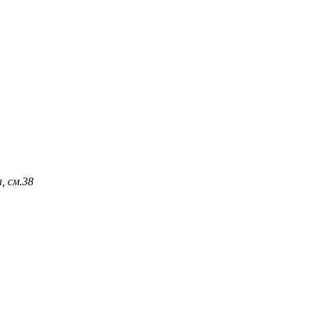
, см.
38