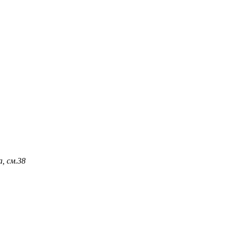
, см.
38