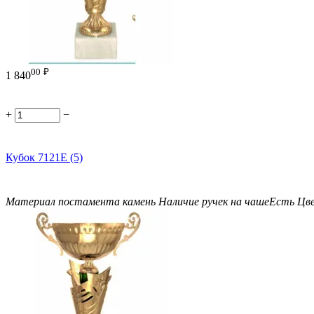
00
₽
1 840
+
−
Кубок 7121E (5)
Материал постамента
камень
Наличие ручек на чаше
Есть
Цв