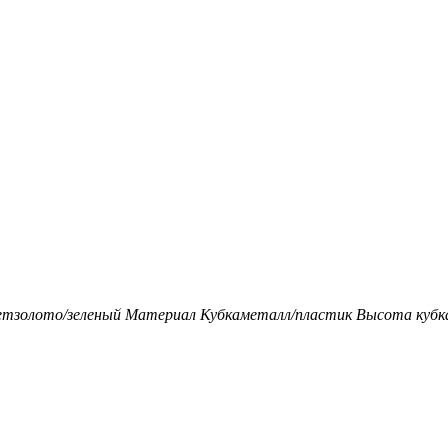
ет
золото/зеленый
Материал Кубка
металл/пластик
Высота кубка