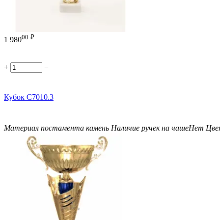
00
₽
1 980
+
−
Кубок C7010.3
Материал постамента
камень
Наличие ручек на чаше
Нет
Цве