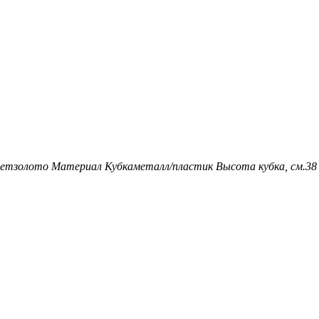
ет
золото
Материал Кубка
металл/пластик
Высота кубка, см.
38