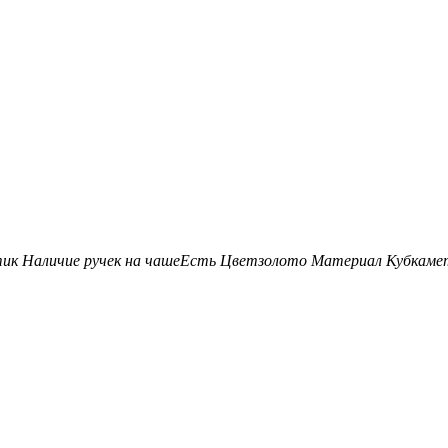
тик
Наличие ручек на чаше
Есть
Цвет
золото
Материал Кубка
ме