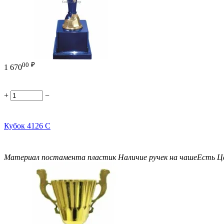
00
₽
1 670
+
−
Кубок 4126 С
Материал постамента
пластик
Наличие ручек на чаше
Есть
Ц