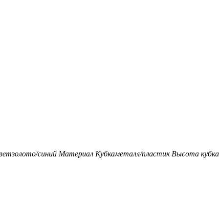
вет
золото/синий
Материал Кубка
металл/пластик
Высота кубка,