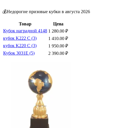
💰Недорогие призовые кубки в августа 2026
Товар
Цена
Кубок наградной 4148
1 280.00
₽
кубок K222 С (3)
1 410.00
₽
кубок K220 С (3)
1 950.00
₽
Кубок 3031E (5)
2 390.00
₽