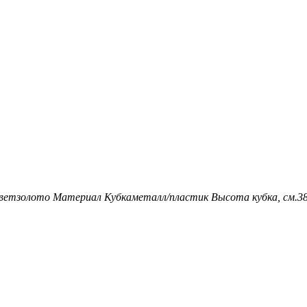
вет
золото
Материал Кубка
металл/пластик
Высота кубка, см.
3