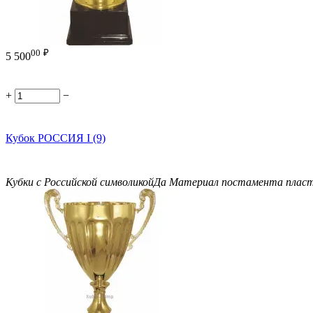
00
₽
5 500
+
−
Кубок РОССИЯ I (9)
Кубки с Российской символикой
Да
Материал постамента
плас