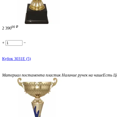
00
₽
2 390
+
−
Кубок 3031E (5)
Материал постамента
пластик
Наличие ручек на чаше
Есть
Ц