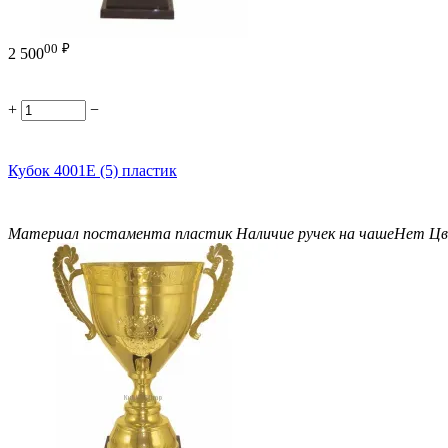
00
₽
2 500
+
−
Кубок 4001E (5) пластик
Материал постамента
пластик
Наличие ручек на чаше
Нет
Цв