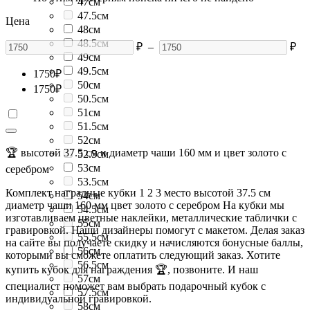
47см
47.5см
Цена
48см
48.5см
₽
–
₽
49см
49.5см
1750
₽
50см
1750
₽
50.5см
51см
51.5см
52см
🏆 высотой 37.5 см и диаметр чаши 160 мм и цвет золото с
52.5см
53см
серебром
53.5см
Комплект наградные кубки 1 2 3 место высотой 37.5 см
54см
диаметр чаши 160 мм цвет золото с серебром На кубки мы
54.5см
изготавливаем цветные наклейки, металлические таблички с
55см
гравировкой. Наши дизайнеры помогут с макетом. Делая заказ
55.5см
на сайте вы получаете скидку и начисляются бонусные баллы,
56см
которыми вы сможете оплатить следующий заказ. Хотите
56.5см
купить кубок для награждения 🏆, позвоните. И наш
57см
специалист поможет вам выбрать подарочный кубок с
57.5см
индивидуальной гравировкой.
58см