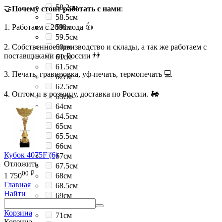
58.2см
🤝
Почему стоит работать с нами
:
58.5см
1. Работаем с 2008 года 👍
59см
59.5см
2. Собственное производство и склады, а так же работаем с
60см
поставщиками по России 👬
61см
61.5см
3. Печать, гравировка, уф-печать, термопечать 💻
62см
62.5см
4. Оптом и в розницу, доставка по России. 🚂
63см
64см
64.5см
65см
65.5см
66см
Кубок 4075F (6)
67см
Отложить
67.5см
00
₽
68см
1 750
Главная
68.5см
Найти
69см
69.5см
Корзина
71см
Корзина