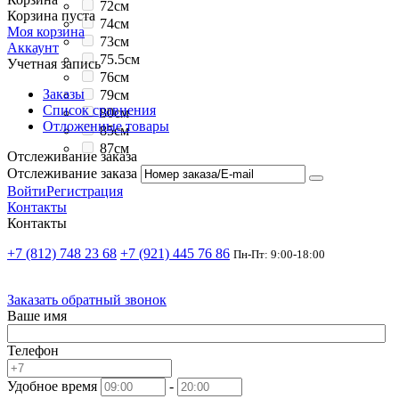
72см
Корзина пуста
74см
Моя корзина
73см
Аккаунт
75.5см
Учетная запись
76см
Заказы
79см
Список сравнения
80см
Отложенные товары
85см
87см
Отслеживание заказа
Отслеживание заказа
Войти
Регистрация
Контакты
Контакты
+7 (812) 748 23 68
+7 (921) 445 76 86
Пн-Пт: 9:00-18:00
Заказать обратный звонок
Ваше имя
Телефон
Удобное время
-