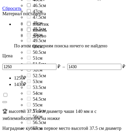
46.5см
Сбросить
47см
Материал постамента
47.5см
48см
пластик
48.5см
камень
49см
дерево
49.5см
По этим критериям поиска ничего не найдено
50см
50.5см
Цена
51см
51.5см
₽
–
₽
52см
52.5см
1250
₽
53см
1430
₽
53.5см
54см
54.5см
55см
55.5см
🏆 высотой 37.5 см и диаметр чаши 140 мм и с
56см
эмблемоносителем на ножке
56.5см
Наградные кубки за первое место высотой 37.5 см диаметр
57см