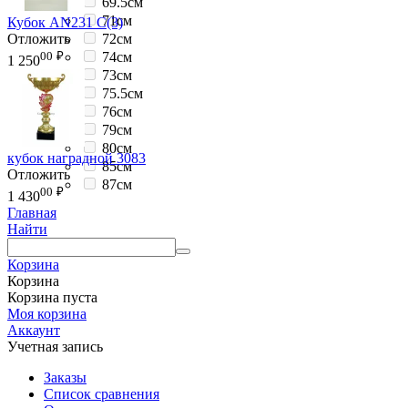
69.5см
71см
Кубок AN231 C(3)
Отложить
72см
00
₽
74см
1 250
73см
75.5см
76см
79см
80см
кубок наградной 3083
85см
Отложить
87см
00
₽
1 430
Главная
Найти
Корзина
Корзина
Корзина пуста
Моя корзина
Аккаунт
Учетная запись
Заказы
Список сравнения