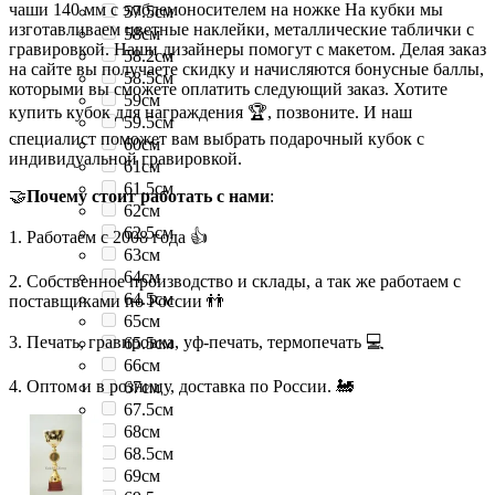
чаши 140 мм с эмблемоносителем на ножке На кубки мы
57.5см
изготавливаем цветные наклейки, металлические таблички с
58см
гравировкой. Наши дизайнеры помогут с макетом. Делая заказ
58.2см
на сайте вы получаете скидку и начисляются бонусные баллы,
58.5см
которыми вы сможете оплатить следующий заказ. Хотите
59см
купить кубок для награждения 🏆, позвоните. И наш
59.5см
специалист поможет вам выбрать подарочный кубок с
60см
индивидуальной гравировкой.
61см
61.5см
🤝
Почему стоит работать с нами
:
62см
62.5см
1. Работаем с 2008 года 👍
63см
64см
2. Собственное производство и склады, а так же работаем с
64.5см
поставщиками по России 👬
65см
3. Печать, гравировка, уф-печать, термопечать 💻
65.5см
66см
4. Оптом и в розницу, доставка по России. 🚂
67см
67.5см
68см
68.5см
69см