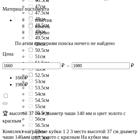
46.5см
47см
Материал постамента
47.5см
48см
пластик
48.5см
камень
49см
дерево
49.5см
По этим критериям поиска ничего не найдено
50см
50.5см
Цена
51см
51.5см
₽
–
₽
52см
52.5см
1660
₽
53см
1980
₽
53.5см
54см
54.5см
55см
55.5см
🏆 высотой 37 см и диаметр чаши 140 мм и цвет золото с
56см
красным
56.5см
Комплект наградные кубки 1 2 3 место высотой 37 см диаметр
57см
чаши 140 мм цвет золото с красным На кубки мы
57.5см