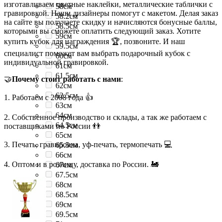
изготавливаем цветные наклейки, металлические таблички с
58см
гравировкой. Наши дизайнеры помогут с макетом. Делая заказ
58.2см
на сайте вы получаете скидку и начисляются бонусные баллы,
58.5см
которыми вы сможете оплатить следующий заказ. Хотите
59см
купить кубок для награждения 🏆, позвоните. И наш
59.5см
специалист поможет вам выбрать подарочный кубок с
60см
индивидуальной гравировкой.
61см
61.5см
🤝
Почему стоит работать с нами
:
62см
62.5см
1. Работаем с 2008 года 👍
63см
64см
2. Собственное производство и склады, а так же работаем с
64.5см
поставщиками по России 👬
65см
3. Печать, гравировка, уф-печать, термопечать 💻
65.5см
66см
4. Оптом и в розницу, доставка по России. 🚂
67см
67.5см
68см
68.5см
69см
69.5см