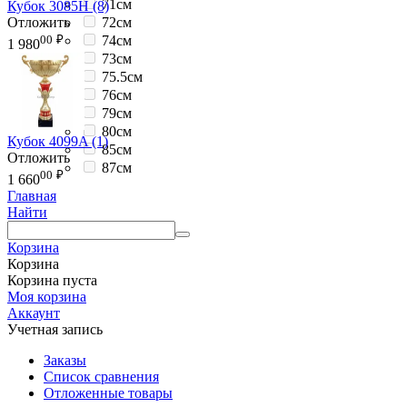
71см
Кубок 3085H (8)
Отложить
72см
00
₽
74см
1 980
73см
75.5см
76см
79см
80см
Кубок 4099A (1)
85см
Отложить
87см
00
₽
1 660
Главная
Найти
Корзина
Корзина
Корзина пуста
Моя корзина
Аккаунт
Учетная запись
Заказы
Список сравнения
Отложенные товары