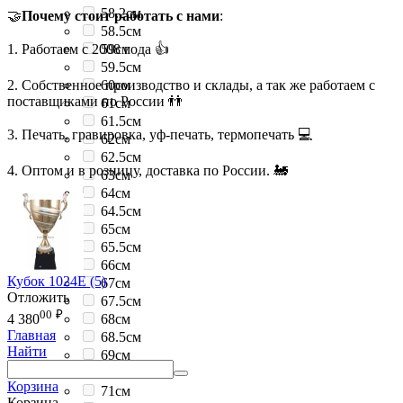
58.2см
🤝
Почему стоит работать с нами
:
58.5см
1. Работаем с 2008 года 👍
59см
59.5см
2. Собственное производство и склады, а так же работаем с
60см
поставщиками по России 👬
61см
61.5см
3. Печать, гравировка, уф-печать, термопечать 💻
62см
62.5см
4. Оптом и в розницу, доставка по России. 🚂
63см
64см
64.5см
65см
65.5см
66см
Кубок 1024E (5)
67см
Отложить
67.5см
00
₽
68см
4 380
Главная
68.5см
Найти
69см
69.5см
Корзина
71см
Корзина