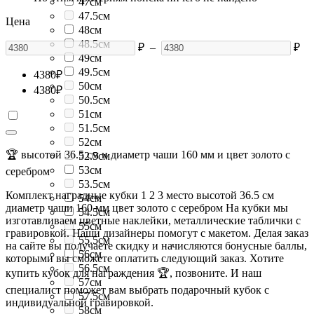
47см
47.5см
Цена
48см
48.5см
₽
–
₽
49см
49.5см
4380
₽
50см
4380
₽
50.5см
51см
51.5см
52см
🏆 высотой 36.5 см и диаметр чаши 160 мм и цвет золото с
52.5см
53см
серебром
53.5см
Комплект наградные кубки 1 2 3 место высотой 36.5 см
54см
диаметр чаши 160 мм цвет золото с серебром На кубки мы
54.5см
изготавливаем цветные наклейки, металлические таблички с
55см
гравировкой. Наши дизайнеры помогут с макетом. Делая заказ
55.5см
на сайте вы получаете скидку и начисляются бонусные баллы,
56см
которыми вы сможете оплатить следующий заказ. Хотите
56.5см
купить кубок для награждения 🏆, позвоните. И наш
57см
специалист поможет вам выбрать подарочный кубок с
57.5см
индивидуальной гравировкой.
58см