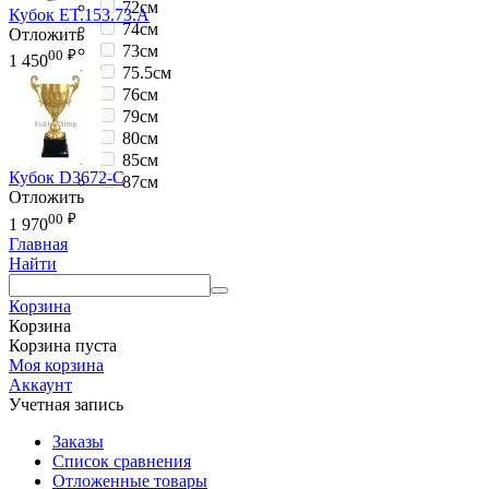
72см
Кубок ET.153.73.A
74см
Отложить
73см
00
₽
1 450
75.5см
76см
79см
80см
85см
Кубок D3672-C
87см
Отложить
00
₽
1 970
Главная
Найти
Корзина
Корзина
Корзина пуста
Моя корзина
Аккаунт
Учетная запись
Заказы
Список сравнения
Отложенные товары