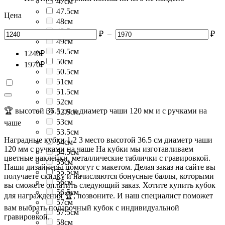
47см
47.5см
Цена
48см
48.5см
₽
–
₽
49см
49.5см
1240
₽
50см
1970
₽
50.5см
51см
51.5см
52см
🏆 высотой 36.5 см и диаметр чаши 120 мм и с ручками на
52.5см
53см
чаше
53.5см
Наградные кубки 1 2 3 место высотой 36.5 см диаметр чаши
54см
120 мм с ручками на чаше На кубки мы изготавливаем
54.5см
цветные наклейки, металлические таблички с гравировкой.
55см
Наши дизайнеры помогут с макетом. Делая заказ на сайте вы
55.5см
получаете скидку и начисляются бонусные баллы, которыми
56см
вы сможете оплатить следующий заказ. Хотите купить кубок
56.5см
для награждения 🏆, позвоните. И наш специалист поможет
57см
вам выбрать подарочный кубок с индивидуальной
57.5см
гравировкой.
58см