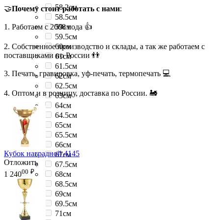
58.2см
🤝
Почему стоит работать с нами
:
58.5см
1. Работаем с 2008 года 👍
59см
59.5см
2. Собственное производство и склады, а так же работаем с
60см
поставщиками по России 👬
61см
61.5см
3. Печать, гравировка, уф-печать, термопечать 💻
62см
62.5см
4. Оптом и в розницу, доставка по России. 🚂
63см
64см
64.5см
65см
65.5см
66см
Кубок наградной 4145
67см
Отложить
67.5см
00
₽
68см
1 240
68.5см
69см
69.5см
71см