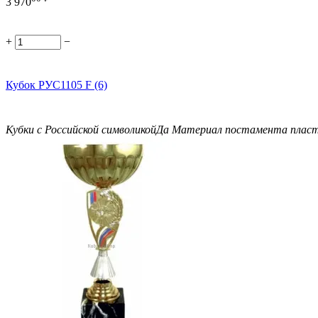
3 970
+
−
Кубок РУС1105 F (6)
Кубки с Российской символикой
Да
Материал постамента
плас