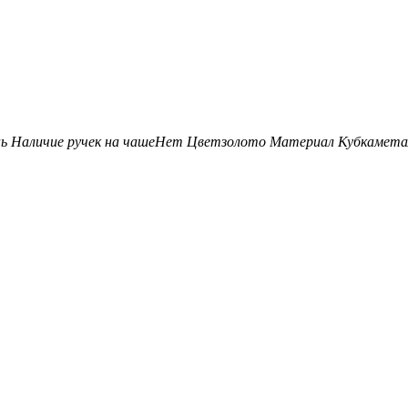
нь
Наличие ручек на чаше
Нет
Цвет
золото
Материал Кубка
мета