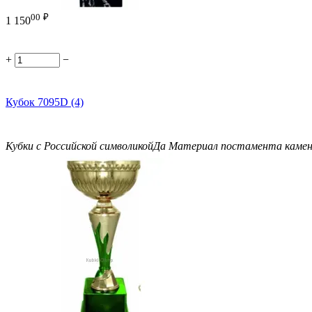
00
₽
1 150
+
−
Кубок 7095D (4)
Кубки с Российской символикой
Да
Материал постамента
каме