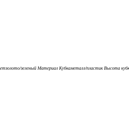
ет
золото/зеленый
Материал Кубка
металл/пластик
Высота кубк