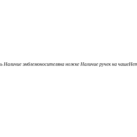
нь
Наличие эмблемоносителя
на ножке
Наличие ручек на чаше
Не