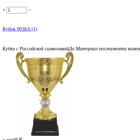
+
−
Кубок 9036A (1)
Кубки с Российской символикой
Да
Материал постамента
каме
00
₽