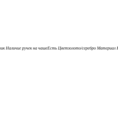
тик
Наличие ручек на чаше
Есть
Цвет
золото/серебро
Материал 