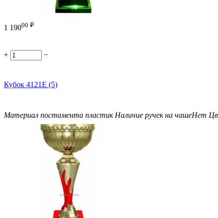
00
₽
1 190
+
−
Кубок 4121E (5)
Материал постамента
пластик
Наличие ручек на чаше
Нет
Цв