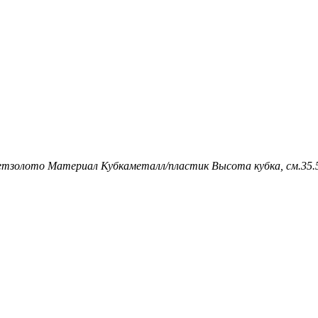
ет
золото
Материал Кубка
металл/пластик
Высота кубка, см.
35.