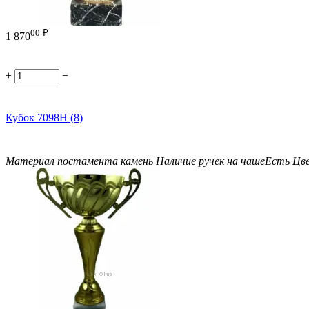
00
₽
1 870
+
−
Кубок 7098H (8)
Материал постамента
камень
Наличие ручек на чаше
Есть
Цв